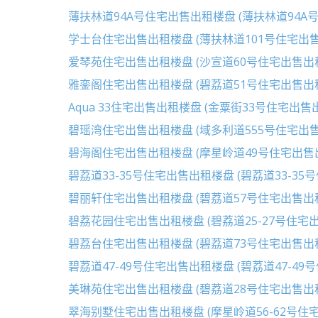
薄扶林道94A号住宅出售出租楼盘 (薄扶林道94A
学士台住宅出售出租楼盘 (薄扶林道101号住宅出
爱琴苑住宅出售出租楼盘 (沙宣道60号住宅出售出
雅銮阁住宅出售出租楼盘 (碧荔道51号住宅出售出
Aqua 33住宅出售出租楼盘 (金粟街33号住宅出售
碧瑶湾住宅出售出租楼盘 (域多利道555号住宅出
碧海阁住宅出售出租楼盘 (摩星岭道49号住宅出售
碧荔道33-35号住宅出售出租楼盘 (碧荔道33-35
碧丽轩住宅出售出租楼盘 (碧荔道57号住宅出售出
碧荔花园住宅出售出租楼盘 (碧荔道25-27号住宅
碧荔台住宅出售出租楼盘 (碧荔道73号住宅出售出
碧荔道47-49号住宅出售出租楼盘 (碧荔道47-49
美琳苑住宅出售出租楼盘 (碧荔道28号住宅出售出
翠海别墅住宅出售出租楼盘 (摩星岭道56-62号住