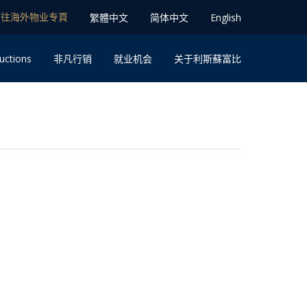
前往海外物业专⾴
䌓體中文
简体中⽂
English
uctions
⾮凡⾏销
就业机会
关于利斯蘇富比