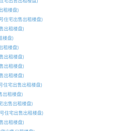
号住宅出售出租楼盘)
出租楼盘)
6号住宅出售出租楼盘)
售出租楼盘)
租楼盘)
出租楼盘)
售出租楼盘)
售出租楼盘)
售出租楼盘)
5号住宅出售出租楼盘)
售出租楼盘)
住宅出售出租楼盘)
03号住宅出售出租楼盘)
售出租楼盘)