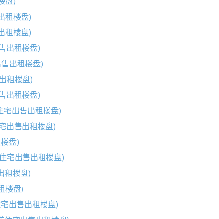
楼盘)
出租楼盘)
出租楼盘)
售出租楼盘)
出售出租楼盘)
售出租楼盘)
售出租楼盘)
号住宅出售出租楼盘)
住宅出售出租楼盘)
楼盘)
3号住宅出售出租楼盘)
售出租楼盘)
租楼盘)
住宅出售出租楼盘)