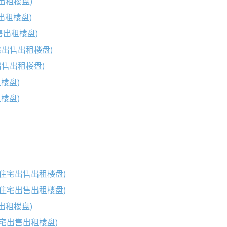
出租楼盘)
出租楼盘)
售出租楼盘)
宅出售出租楼盘)
出售出租楼盘)
楼盘)
楼盘)
号住宅出售出租楼盘)
号住宅出售出租楼盘)
出租楼盘)
住宅出售出租楼盘)