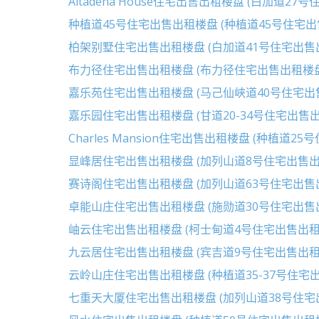
Altadena House住宅出售出租楼盘 (白加道27
种植道45号住宅出售出租楼盘 (种植道45号住宅出
柏架别墅住宅出售出租楼盘 (白加道41号住宅出售
布力径住宅出售出租楼盘 (布力径住宅出售出租楼盘
嘉乐苑住宅出售出租楼盘 (马己仙峡道40号住宅出
嘉乐园住宅出售出租楼盘 (甘道20-34号住宅出售
Charles Mansion住宅出售出租楼盘 (种植道2
显峰居住宅出售出租楼盘 (加列山道8号住宅出售出
赛诗阁住宅出售出租楼盘 (加列山道63号住宅出售
卓能山庄住宅出售出租楼盘 (施勋道30号住宅出售
岫云住宅出售出租楼盘 (柯士甸道4号住宅出售出租
九云居住宅出售出租楼盘 (宾吉道9号住宅出售出租
云岭山庄住宅出售出租楼盘 (种植道35-37号住宅
七重天大厦住宅出售出租楼盘 (加列山道38号住宅