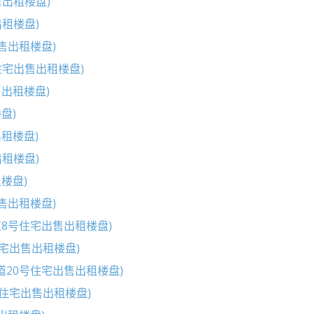
售出租楼盘)
出租楼盘)
售出租楼盘)
住宅出售出租楼盘)
售出租楼盘)
盘)
租楼盘)
出租楼盘)
楼盘)
售出租楼盘)
甸山道8号住宅出售出租楼盘)
住宅出售出租楼盘)
(山顶道20号住宅出售出租楼盘)
号住宅出售出租楼盘)