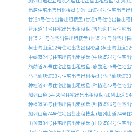
加列山道独立地段大屋住宅出售出租楼盘 (加列山
昆庐住宅出售出租楼盘 (加列山道44号住宅出售出
甘道1号住宅出售出租楼盘 (甘道1号住宅出售出租
普乐道11号住宅出售出租楼盘 (普乐道11号住宅出
甘道 21 号住宅出售出租楼盘 (甘道 21 号住宅出
柯士甸山道22号住宅出售出租楼盘 (柯士甸山道2
中峡道24号住宅出售出租楼盘 (中峡道24号住宅出
施勋道26号住宅出售出租楼盘 (施勋道26号住宅出
马己仙峡道33号住宅出售出租楼盘 (马己仙峡道3
种植道42号住宅出售出租楼盘 (种植道42号住宅出
加列山道 54-58号住宅出售出租楼盘 (加列山道 5
种植道56号住宅出售出租楼盘 (种植道56号住宅出
加列山道74号住宅出售出租楼盘 (加列山道74号
山顶道84号住宅出售出租楼盘 (山顶道84号住宅出