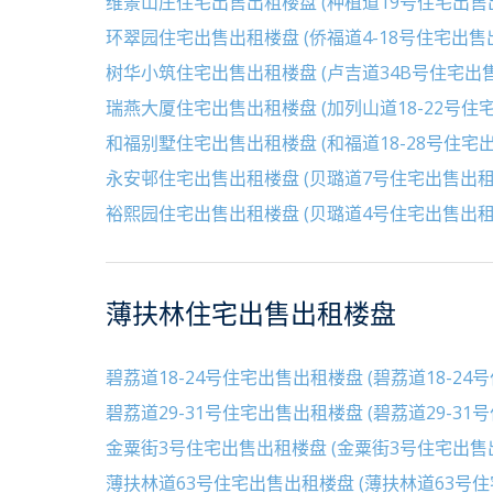
维景山庄住宅出售出租楼盘 (种植道19号住宅出售
环翠园住宅出售出租楼盘 (侨福道4-18号住宅出售
树华小筑住宅出售出租楼盘 (卢吉道34B号住宅出
瑞燕大厦住宅出售出租楼盘 (加列山道18-22号住
和福别墅住宅出售出租楼盘 (和福道18-28号住宅
永安邨住宅出售出租楼盘 (贝璐道7号住宅出售出租
裕熙园住宅出售出租楼盘 (贝璐道4号住宅出售出租
薄扶林住宅出售出租楼盘
碧荔道18-24号住宅出售出租楼盘 (碧荔道18-24
碧荔道29-31号住宅出售出租楼盘 (碧荔道29-31
金粟街3号住宅出售出租楼盘 (金粟街3号住宅出售
薄扶林道63号住宅出售出租楼盘 (薄扶林道63号