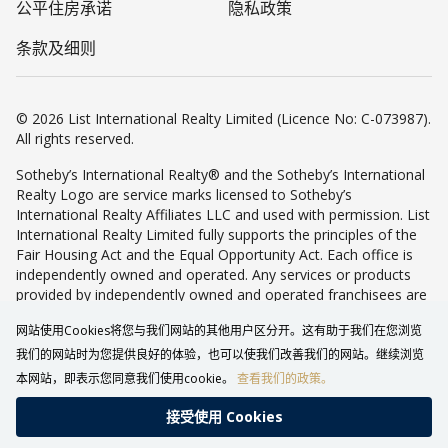
公平住房承诺
隐私政策
条款及细则
© 2026 List International Realty Limited (Licence No: C-073987).
All rights reserved.
Sotheby’s International Realty® and the Sotheby’s International
Realty Logo are service marks licensed to Sotheby’s
International Realty Affiliates LLC and used with permission. List
International Realty Limited fully supports the principles of the
Fair Housing Act and the Equal Opportunity Act. Each office is
independently owned and operated. Any services or products
provided by independently owned and operated franchisees are
not provided by, affiliated with or related to Sotheby’s
网站使用Cookies将您与我们网站的其他用户区分开。这有助于我们在您浏览
International Realty Affiliates LLC nor any of its affiliated
companies.
我们的网站时为您提供良好的体验，也可以使我们改善我们的网站。继续浏览
本网站，即表示您同意我们使用cookie。
查看我们的政策。
接受使⽤ Cookies
致电查询
WHATSAPP
返回最上