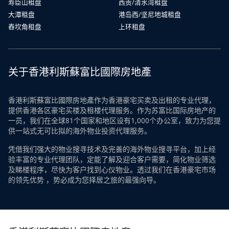
寿臣山租盘
西贡/清水湾租盘
大潭租盘
港岛西/坚尼地城租盘
舂坎角租盘
上环租盘
关于香港利斯蘇富比國際房地產
香港利斯蘇富比國際房地產作为香港豪宅买卖及出租的专业代理，
提供香港各区豪宅买楼及租楼代理服务。作为苏富比国际房地产的
一员，我们在全球81个国家和地区设有1,000个办公室，致力为您提
供一站式无可比拟的海外物业投资代理服务。
凭借我们强大的物业搜寻技术及完善的海外物业搜寻平台，加上经
验丰富的专业代理团队，定能了解及迎合客户需要，简化物业筛选
及睇楼程序，尽快为客户找到心仪物业。透过我们在香港豪宅市场
的领先优势 ，势必成为您择居之旅的最强向导。