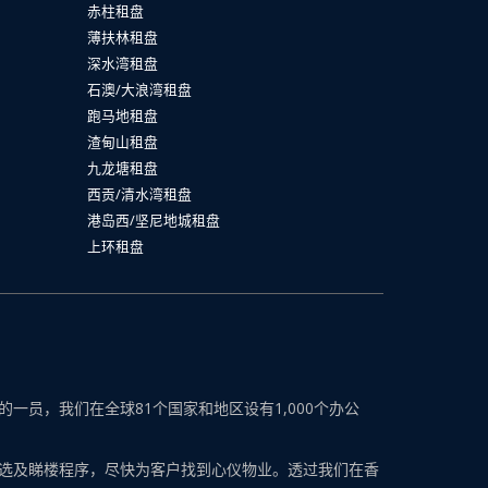
赤柱租盘
薄扶林租盘
深水湾租盘
石澳/大浪湾租盘
跑马地租盘
渣甸山租盘
九龙塘租盘
西贡/清水湾租盘
港岛西/坚尼地城租盘
上环租盘
员，我们在全球81个国家和地区设有1,000个办公
选及睇楼程序，尽快为客户找到心仪物业。透过我们在香