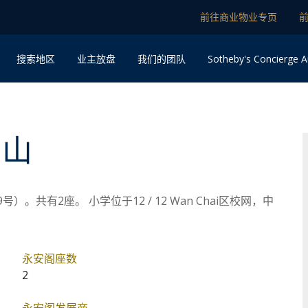
前往商业物业专页
Sotheby's Concierge A
搜索地区
业主放盘
我们的团队
甸山
。共有2座。 小学位于12 / 12 Wan Chai区校网，中
永安阁座数
2