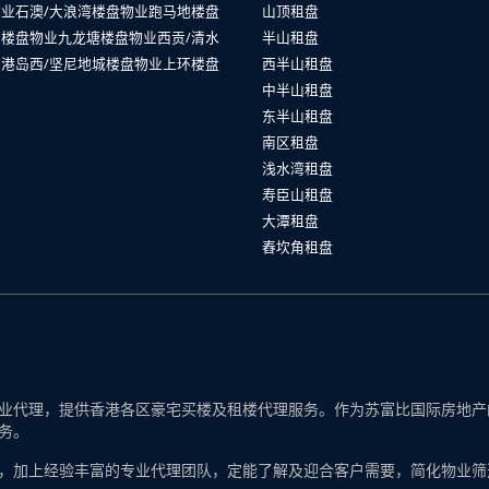
物业
石澳/大浪湾楼盘物业
跑马地楼盘
山顶租盘
山楼盘物业
九龙塘楼盘物业
西贡/清水
半山租盘
业
港岛西/坚尼地城楼盘物业
上环楼盘
西半山租盘
中半山租盘
东半山租盘
南区租盘
浅水湾租盘
寿臣山租盘
大潭租盘
舂坎角租盘
代理，提供香港各区豪宅买楼及租楼代理服务。作为苏富比国际房地产的一
务。
，加上经验丰富的专业代理团队，定能了解及迎合客户需要，简化物业筛