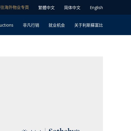
前往海外物业专⾴
䌓體中文
简体中⽂
English
uctions
⾮凡⾏销
就业机会
关于利斯蘇富比