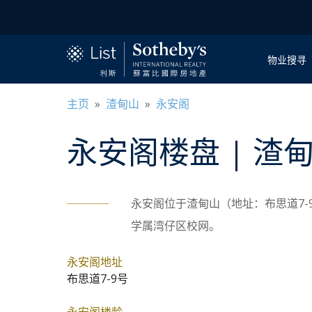
物业搜寻
主页
»
渣甸山
»
永安阁
永安阁
楼盘
| 渣
永安阁位于渣甸山（地址：布思道7-9号）
学属湾仔区校网。
永安阁地址
布思道7-9号