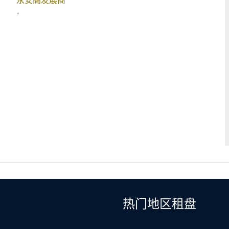
永安阁发展商
-
热门地区租盘