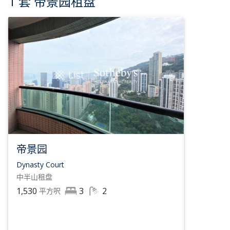
1 套 帝景园租盘
帝景园
Dynasty Court
中半山
租盘
1,530
3
2
平方呎