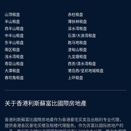
山顶租盘
赤柱租盘
半山租盘
薄扶林租盘
西半山租盘
深水湾租盘
中半山租盘
石澳/大浪湾租盘
东半山租盘
跑马地租盘
南区租盘
渣甸山租盘
浅水湾租盘
九龙塘租盘
寿臣山租盘
西贡/清水湾租盘
大潭租盘
港岛西/坚尼地城租盘
舂坎角租盘
上环租盘
关于香港利斯蘇富比國際房地產
香港利斯蘇富比國際房地產作为香港豪宅买卖及出租的专业代理，
提供香港各区豪宅买楼及租楼代理服务。作为苏富比国际房地产的