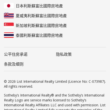
日本利斯蘇富比國際房地產
夏威夷利斯蘇富比國際房地產
新加坡利斯蘇富比國際房地產
泰國利斯蘇富比國際房地產
公平住房承诺
隐私政策
条款及细则
© 2026 List International Realty Limited (Licence No: C-073987).
All rights reserved.
Sotheby’s International Realty® and the Sotheby’s International
Realty Logo are service marks licensed to Sotheby’s
International Realty Affiliates LLC and used with permission. List
International Realty Limited fully supports the principles of the