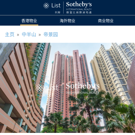
香港物业
海外物业
商业物业
主页
»
中半山
»
帝景园