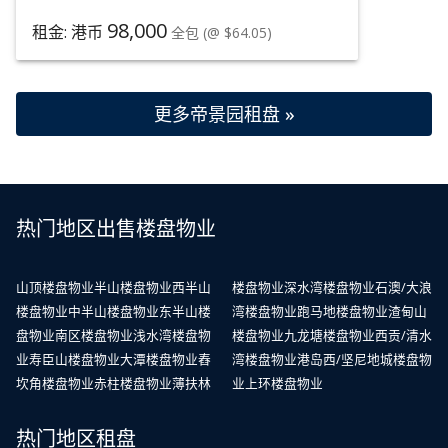
98,000
租金: 港币
全包
(@ $64.05)
更多帝景园租盘 »
热门地区出售楼盘物业
山顶楼盘物业
半山楼盘物业
西半山
楼盘物业
深水湾楼盘物业
石澳/大浪
楼盘物业
中半山楼盘物业
东半山楼
湾楼盘物业
跑马地楼盘物业
渣甸山
盘物业
南区楼盘物业
浅水湾楼盘物
楼盘物业
九龙塘楼盘物业
西贡/清水
业
寿臣山楼盘物业
大潭楼盘物业
舂
湾楼盘物业
港岛西/坚尼地城楼盘物
坎角楼盘物业
赤柱楼盘物业
薄扶林
业
上环楼盘物业
热门地区租盘