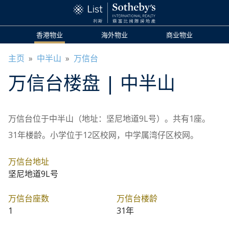
香港物业
海外物业
商业物业
主页
»
中半山
»
万信台
万信台
楼盘
| 中半山
万信台位于中半山（地址：坚尼地道9L号）。共有1座。
31年楼龄。小学位于12区校网，中学属湾仔区校网。
万信台地址
坚尼地道9L号
万信台座数
万信台楼龄
1
31年