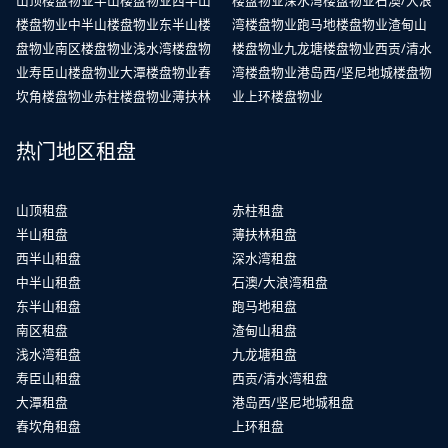
山顶楼盘物业
半山楼盘物业
西半山
楼盘物业
深水湾楼盘物业
石澳/大浪
楼盘物业
中半山楼盘物业
东半山楼
湾楼盘物业
跑马地楼盘物业
渣甸山
盘物业
南区楼盘物业
浅水湾楼盘物
楼盘物业
九龙塘楼盘物业
西贡/清水
业
寿臣山楼盘物业
大潭楼盘物业
舂
湾楼盘物业
港岛西/坚尼地城楼盘物
坎角楼盘物业
赤柱楼盘物业
薄扶林
业
上环楼盘物业
热门地区租盘
山顶租盘
赤柱租盘
半山租盘
薄扶林租盘
西半山租盘
深水湾租盘
中半山租盘
石澳/大浪湾租盘
东半山租盘
跑马地租盘
南区租盘
渣甸山租盘
浅水湾租盘
九龙塘租盘
寿臣山租盘
西贡/清水湾租盘
大潭租盘
港岛西/坚尼地城租盘
舂坎角租盘
上环租盘