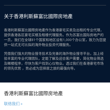
关于香港利斯蘇富比國際房地產
香港利斯蘇富比國際房地產作为香港豪宅买卖及出租的专业代理，
提供香港各区豪宅买楼及租楼代理服务。作为苏富比国际房地产的
一员，我们在全球81个国家和地区设有1,000个办公室，致力为您提
供一站式无可比拟的海外物业投资代理服务。
凭借我们强大的物业搜寻技术及完善的海外物业搜寻平台，加上经
验丰富的专业代理团队，定能了解及迎合客户需要，简化物业筛选
及睇楼程序，尽快为客户找到心仪物业。透过我们在香港豪宅市场
的领先优势 ，势必成为您择居之旅的最强向导。
香港利斯蘇富比國際房地產
联络我们 »