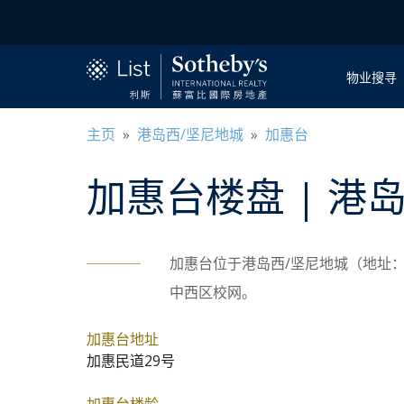
物业搜寻
主页
»
港岛西/坚尼地城
»
加惠台
加惠台
楼盘
| 港
加惠台位于港岛西/坚尼地城（地址：
中西区校网。
加惠台地址
加惠民道29号