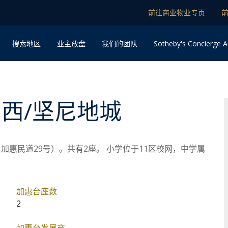
前往商业物业专页
Sotheby's Concierge A
搜索地区
业主放盘
我们的团队
岛西/坚尼地城
加惠民道29号）。共有2座。 小学位于11区校网，中学属
加惠台座数
2