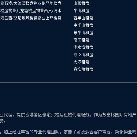
物业
石澳/大浪湾楼盘物业
跑马地楼盘
山顶租盘
山楼盘物业
九龙塘楼盘物业
西贡/清水
半山租盘
业
港岛西/坚尼地城楼盘物业
上环楼盘
西半山租盘
中半山租盘
东半山租盘
南区租盘
浅水湾租盘
寿臣山租盘
大潭租盘
舂坎角租盘
代理，提供香港各区豪宅买楼及租楼代理服务。作为苏富比国际房地产的一
务。
，加上经验丰富的专业代理团队，定能了解及迎合客户需要，简化物业筛