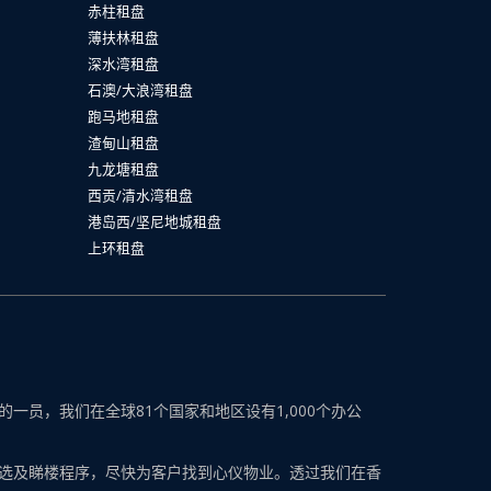
赤柱租盘
薄扶林租盘
深水湾租盘
石澳/大浪湾租盘
跑马地租盘
渣甸山租盘
九龙塘租盘
西贡/清水湾租盘
港岛西/坚尼地城租盘
上环租盘
员，我们在全球81个国家和地区设有1,000个办公
选及睇楼程序，尽快为客户找到心仪物业。透过我们在香