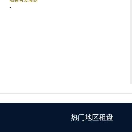
加惠台发展商
-
热门地区租盘