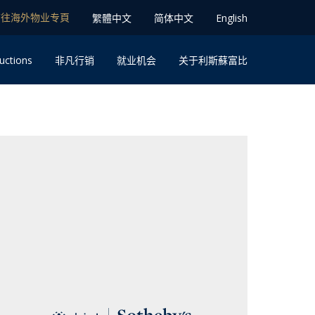
前往海外物业专⾴
䌓體中文
简体中⽂
English
uctions
⾮凡⾏销
就业机会
关于利斯蘇富比