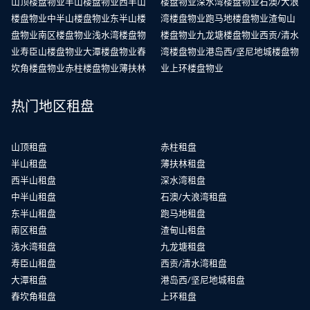
山顶楼盘物业
半山楼盘物业
西半山
楼盘物业
深水湾楼盘物业
石澳/大浪
楼盘物业
中半山楼盘物业
东半山楼
湾楼盘物业
跑马地楼盘物业
渣甸山
盘物业
南区楼盘物业
浅水湾楼盘物
楼盘物业
九龙塘楼盘物业
西贡/清水
业
寿臣山楼盘物业
大潭楼盘物业
舂
湾楼盘物业
港岛西/坚尼地城楼盘物
坎角楼盘物业
赤柱楼盘物业
薄扶林
业
上环楼盘物业
热门地区租盘
山顶租盘
赤柱租盘
半山租盘
薄扶林租盘
西半山租盘
深水湾租盘
中半山租盘
石澳/大浪湾租盘
东半山租盘
跑马地租盘
南区租盘
渣甸山租盘
浅水湾租盘
九龙塘租盘
寿臣山租盘
西贡/清水湾租盘
大潭租盘
港岛西/坚尼地城租盘
舂坎角租盘
上环租盘