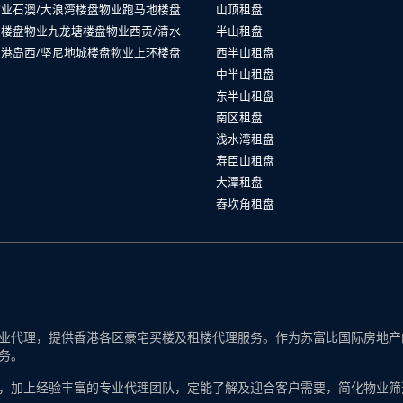
物业
石澳/大浪湾楼盘物业
跑马地楼盘
山顶租盘
山楼盘物业
九龙塘楼盘物业
西贡/清水
半山租盘
业
港岛西/坚尼地城楼盘物业
上环楼盘
西半山租盘
中半山租盘
东半山租盘
南区租盘
浅水湾租盘
寿臣山租盘
大潭租盘
舂坎角租盘
代理，提供香港各区豪宅买楼及租楼代理服务。作为苏富比国际房地产的一
务。
，加上经验丰富的专业代理团队，定能了解及迎合客户需要，简化物业筛