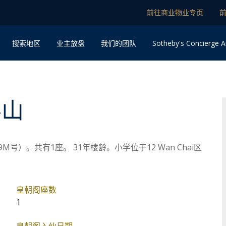
前往商业物业专页
Sotheby's Concierge A
搜索地区
业主放盘
我们的团队
半山
）。共有1座。 31年楼龄。小学位于12 Wan Chai区
皇朝阁座数
1