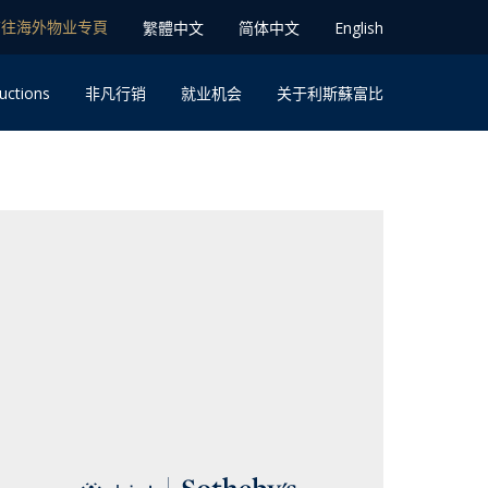
前往海外物业专⾴
䌓體中文
简体中⽂
English
uctions
⾮凡⾏销
就业机会
关于利斯蘇富比