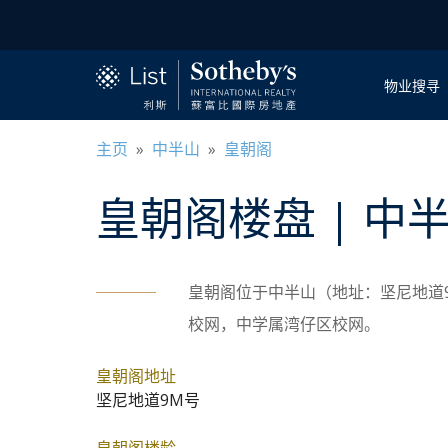
物业搜寻
主页
»
中半山
»
皇朝阁
皇朝阁
楼盘
| 中
皇朝阁位于中半山（地址：坚尼地道9M号
校网，中学属湾仔区校网。
皇朝阁地址
坚尼地道9M号