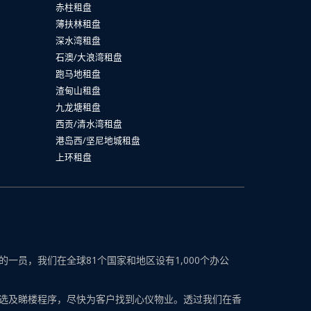
赤柱租盘
薄扶林租盘
深水湾租盘
石澳/大浪湾租盘
跑马地租盘
渣甸山租盘
九龙塘租盘
西贡/清水湾租盘
港岛西/坚尼地城租盘
上环租盘
员，我们在全球81个国家和地区设有1,000个办公
选及睇楼程序，尽快为客户找到心仪物业。透过我们在香