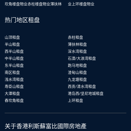
坎角楼盘物业
赤柱楼盘物业
薄扶林
业
上环楼盘物业
热门地区租盘
山顶租盘
赤柱租盘
半山租盘
薄扶林租盘
西半山租盘
深水湾租盘
中半山租盘
石澳/大浪湾租盘
东半山租盘
跑马地租盘
南区租盘
渣甸山租盘
浅水湾租盘
九龙塘租盘
寿臣山租盘
西贡/清水湾租盘
大潭租盘
港岛西/坚尼地城租盘
舂坎角租盘
上环租盘
关于香港利斯蘇富比國際房地產