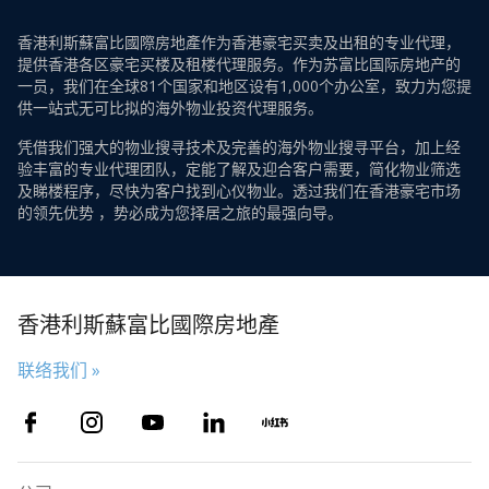
香港利斯蘇富比國際房地產作为香港豪宅买卖及出租的专业代理，
提供香港各区豪宅买楼及租楼代理服务。作为苏富比国际房地产的
一员，我们在全球81个国家和地区设有1,000个办公室，致力为您提
供一站式无可比拟的海外物业投资代理服务。
凭借我们强大的物业搜寻技术及完善的海外物业搜寻平台，加上经
验丰富的专业代理团队，定能了解及迎合客户需要，简化物业筛选
及睇楼程序，尽快为客户找到心仪物业。透过我们在香港豪宅市场
的领先优势 ，势必成为您择居之旅的最强向导。
香港利斯蘇富比國際房地產
联络我们 »