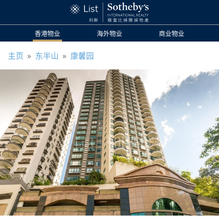
香港物业
海外物业
商业物业
主页
»
东半山
»
康馨园