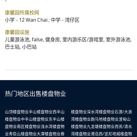
-
康馨园所属校网
小学 - 12 Wan Chai ; 中学 - 湾仔区
康馨园设施
儿童游泳池, false, 健身房, 室内游乐区/游戏室, 室外游泳池,
巴士站, 小巴站
热门地区出售楼盘物业
山顶楼盘物业
半山楼盘物业
西半山
楼盘物业
深水湾楼盘物业
石澳/大浪
楼盘物业
中半山楼盘物业
东半山楼
湾楼盘物业
跑马地楼盘物业
渣甸山
盘物业
南区楼盘物业
浅水湾楼盘物
楼盘物业
九龙塘楼盘物业
西贡/清水
业
寿臣山楼盘物业
大潭楼盘物业
舂
湾楼盘物业
港岛西/坚尼地城楼盘物