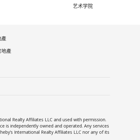
艺术学院
地產
房地產
ional Realty Affiliates LLC and used with permission.
ffice is independently owned and operated. Any services
by’s International Realty Affiliates LLC nor any of its