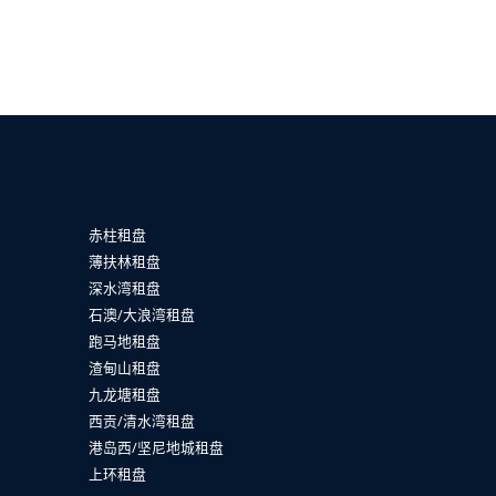
赤柱租盘
薄扶林租盘
深水湾租盘
石澳/大浪湾租盘
跑马地租盘
渣甸山租盘
九龙塘租盘
西贡/清水湾租盘
港岛西/坚尼地城租盘
上环租盘