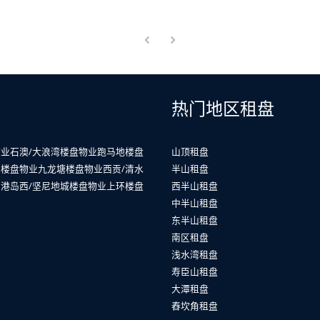
热门地区租盘
物业
石澳/大浪湾楼盘物业
跑马地楼盘
山顶租盘
山楼盘物业
九龙塘楼盘物业
西贡/清水
半山租盘
业
港岛西/坚尼地城楼盘物业
上环楼盘
西半山租盘
中半山租盘
东半山租盘
南区租盘
浅水湾租盘
寿臣山租盘
大潭租盘
舂坎角租盘