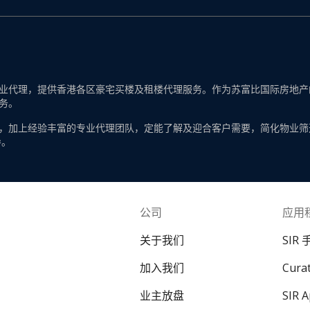
代理，提供香港各区豪宅买楼及租楼代理服务。作为苏富比国际房地产的一
务。
，加上经验丰富的专业代理团队，定能了解及迎合客户需要，简化物业筛
导。
公司
应用
关于我们
SIR
加入我们
Cur
业主放盘
SIR 