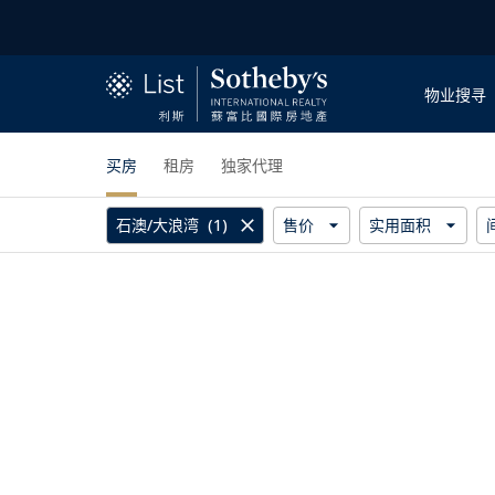
物业搜寻
买房
租房
独家代理
石澳/大浪湾
(1)
售价
实用面积