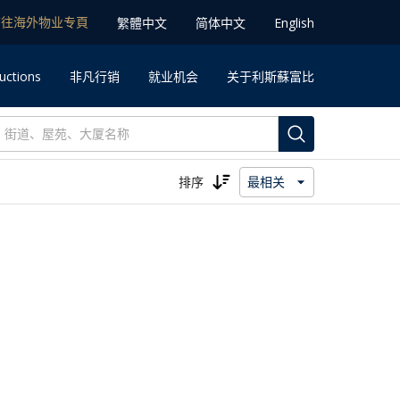
前往海外物业专⾴
䌓體中文
简体中⽂
English
uctions
⾮凡⾏销
就业机会
关于利斯蘇富比
排序
最相关