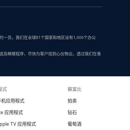
员，我们在全球81个国家和地区设有1,000个办公
选及睇楼程序，尽快为客户找到心仪物业。透过我们在香
程式
蘇富比
 手机应用程式
拍卖
ate 应用程式
钻石
Apple TV 应用程式
葡萄酒