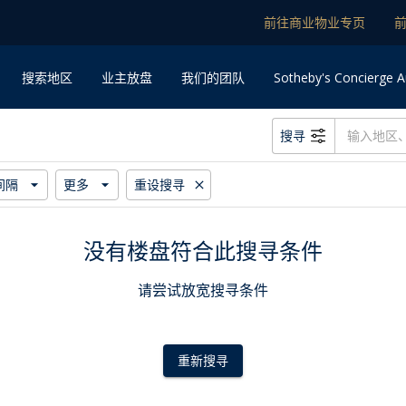
前往商业物业专页
Sotheby's Concierge A
搜索地区
业主放盘
我们的团队
搜寻
间隔
更多
重设搜寻
没有楼盘符合此搜寻条件
请尝试放宽搜寻条件
重新搜寻