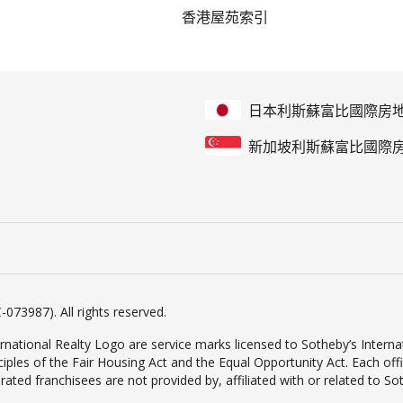
香港屋苑索引
日本利斯蘇富比國際房
新加坡利斯蘇富比國際
-073987). All rights reserved.
rnational Realty Logo are service marks licensed to Sotheby’s Internat
inciples of the Fair Housing Act and the Equal Opportunity Act. Each o
d franchisees are not provided by, affiliated with or related to Sothe