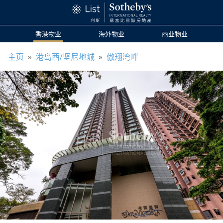
香港物业
海外物业
商业物业
主页
»
港岛西/坚尼地城
»
傲翔湾畔