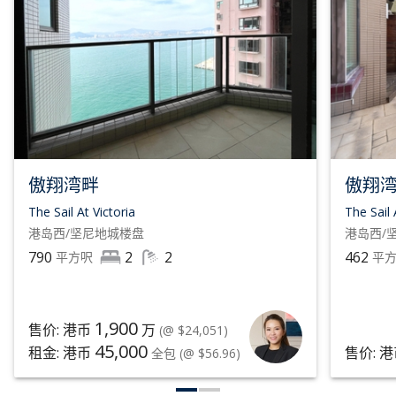
傲翔湾畔
傲翔
The Sail At Victoria
The Sail 
港岛西/坚尼地城
楼盘
港岛西/
790
2
2
462
平方呎
平
1,900
售价: 港币
万
(@ $24,051)
45,000
租金: 港币
售价: 
全包
(@ $56.96)