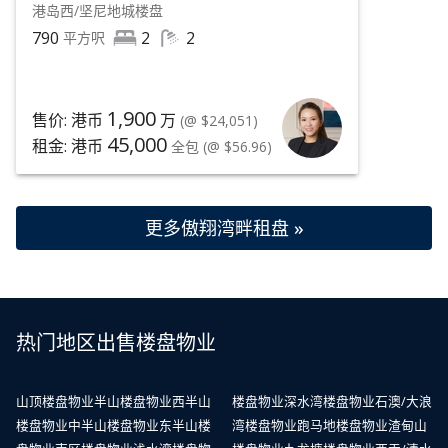
港岛西/坚尼地城
楼盘
790
2
2
平方呎
1,900
售价: 港币
万
(@ $24,051)
45,000
租金: 港币
全包
(@ $56.96)
更多傲翔湾畔租盘 »
热门地区出售楼盘物业
山顶楼盘物业
半山楼盘物业
西半山
楼盘物业
深水湾楼盘物业
石澳/大浪
楼盘物业
中半山楼盘物业
东半山楼
湾楼盘物业
跑马地楼盘物业
渣甸山