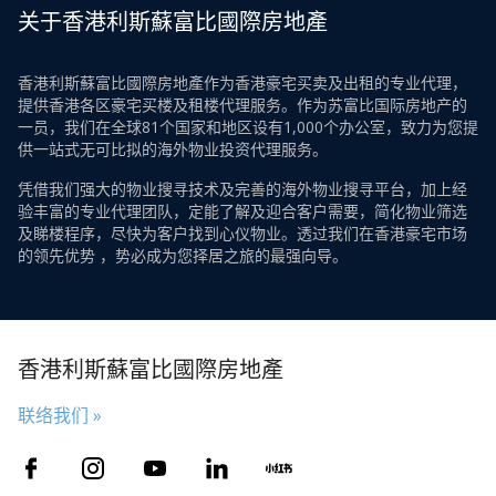
关于香港利斯蘇富比國際房地產
香港利斯蘇富比國際房地產作为香港豪宅买卖及出租的专业代理，
提供香港各区豪宅买楼及租楼代理服务。作为苏富比国际房地产的
一员，我们在全球81个国家和地区设有1,000个办公室，致力为您提
供一站式无可比拟的海外物业投资代理服务。
凭借我们强大的物业搜寻技术及完善的海外物业搜寻平台，加上经
验丰富的专业代理团队，定能了解及迎合客户需要，简化物业筛选
及睇楼程序，尽快为客户找到心仪物业。透过我们在香港豪宅市场
的领先优势 ，势必成为您择居之旅的最强向导。
香港利斯蘇富比國際房地產
联络我们 »