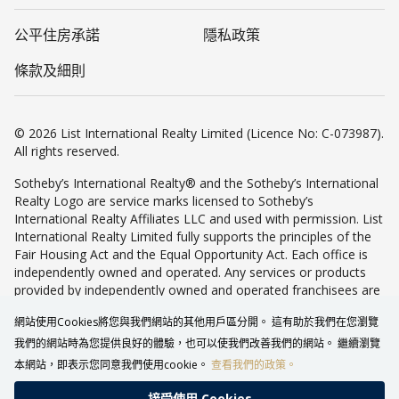
公平住房承諾
隱私政策
條款及細則
© 2026 List International Realty Limited (Licence No: C-073987).
All rights reserved.
Sotheby’s International Realty® and the Sotheby’s International
Realty Logo are service marks licensed to Sotheby’s
International Realty Affiliates LLC and used with permission. List
International Realty Limited fully supports the principles of the
Fair Housing Act and the Equal Opportunity Act. Each office is
independently owned and operated. Any services or products
provided by independently owned and operated franchisees are
not provided by, affiliated with or related to Sotheby’s
網站使用Cookies將您與我們網站的其他用戶區分開。 這有助於我們在您瀏覽
International Realty Affiliates LLC nor any of its affiliated
companies.
我們的網站時為您提供良好的體驗，也可以使我們改善我們的網站。 繼續瀏覽
本網站，即表示您同意我們使用cookie。
查看我們的政策。
接受使⽤ Cookies