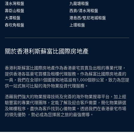
淺水灣租盤
九龍塘租盤
壽臣山租盤
西貢/清水灣租盤
大潭租盤
港島西/堅尼地城租盤
舂坎角租盤
上環租盤
關於香港利斯蘇富比國際房地產
香港利斯蘇富比國際房地產作為香港豪宅買賣及出租的專業代理，
提供香港各區豪宅買樓及租樓代理服務。作為蘇富比國際房地產的
一員，我們在全球81個國家和地區設有1,000個辦公室，致力為您提
供一站式無可比擬的海外物業投資代理服務。
憑藉我們強大的物業搜尋技術及完善的海外物業搜尋平台，加上經
驗豐富的專業代理團隊，定能了解及迎合客戶需要，簡化物業篩選
及睇樓程序，盡快為客戶找到心儀物業。透過我們在香港豪宅市場
的領先優勢 ，勢必成為您擇居之旅的最強嚮導。