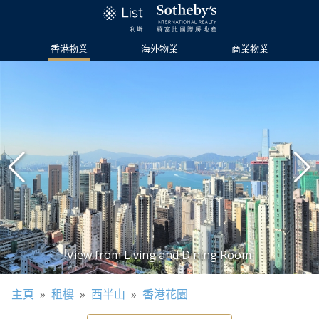
香港物業
海外物業
商業物業
主頁
»
租樓
»
西半山
»
香港花園