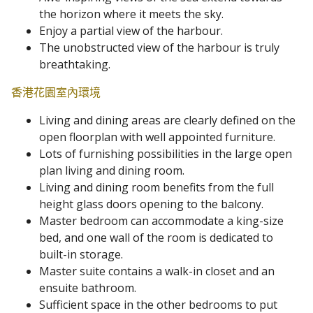
the horizon where it meets the sky.
Enjoy a partial view of the harbour.
The unobstructed view of the harbour is truly
breathtaking.
香港花園室內環境
Living and dining areas are clearly defined on the
open floorplan with well appointed furniture.
Lots of furnishing possibilities in the large open
plan living and dining room.
Living and dining room benefits from the full
height glass doors opening to the balcony.
Master bedroom can accommodate a king-size
bed, and one wall of the room is dedicated to
built-in storage.
Master suite contains a walk-in closet and an
ensuite bathroom.
Sufficient space in the other bedrooms to put