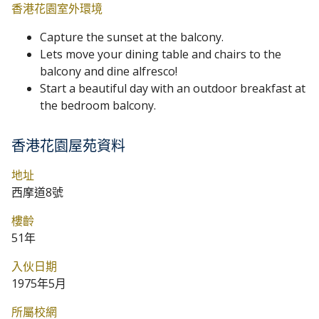
香港花園室外環境
Capture the sunset at the balcony.
Lets move your dining table and chairs to the
balcony and dine alfresco!
Start a beautiful day with an outdoor breakfast at
the bedroom balcony.
香港花園屋苑資料
地址
西摩道8號
樓齡
51年
入伙日期
1975年5月
所屬校網