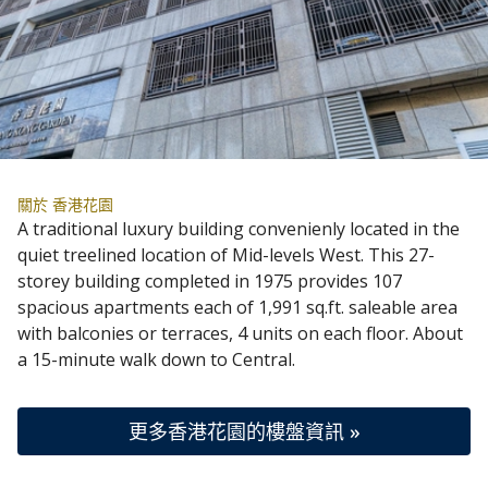
關於 香港花園
A traditional luxury building convenienly located in the
quiet treelined location of Mid-levels West. This 27-
storey building completed in 1975 provides 107
spacious apartments each of 1,991 sq.ft. saleable area
with balconies or terraces, 4 units on each floor. About
a 15-minute walk down to Central.
更多香港花園的樓盤資訊 »