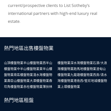
current/prospective clients to List Sotheby’s
international partners with high-end luxury real
estate.
熱門地區出售樓盤物業
山頂樓盤物業
半山樓盤物業
西半山
樓盤物業
深水灣樓盤物業
石澳/大浪
樓盤物業
中半山樓盤物業
東半山樓
灣樓盤物業
跑馬地樓盤物業
渣甸山
盤物業
南區樓盤物業
淺水灣樓盤物
樓盤物業
九龍塘樓盤物業
西貢/清水
業
壽臣山樓盤物業
大潭樓盤物業
舂
灣樓盤物業
港島西/堅尼地城樓盤物
坎角樓盤物業
赤柱樓盤物業
薄扶林
業
上環樓盤物業
熱門地區租盤