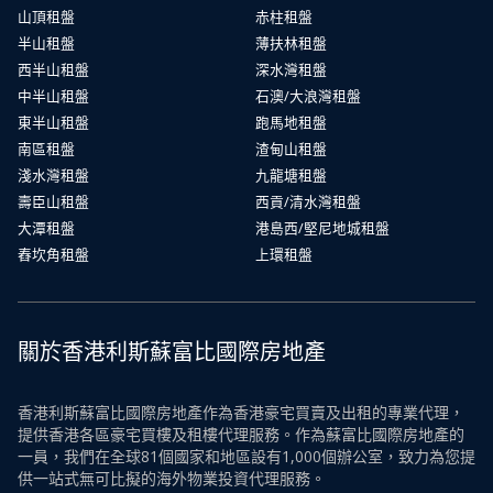
山頂租盤
赤柱租盤
半山租盤
薄扶林租盤
西半山租盤
深水灣租盤
中半山租盤
石澳/大浪灣租盤
東半山租盤
跑馬地租盤
南區租盤
渣甸山租盤
淺水灣租盤
九龍塘租盤
壽臣山租盤
西貢/清水灣租盤
大潭租盤
港島西/堅尼地城租盤
舂坎角租盤
上環租盤
關於香港利斯蘇富比國際房地產
香港利斯蘇富比國際房地產作為香港豪宅買賣及出租的專業代理，
提供香港各區豪宅買樓及租樓代理服務。作為蘇富比國際房地產的
一員，我們在全球81個國家和地區設有1,000個辦公室，致力為您提
供一站式無可比擬的海外物業投資代理服務。