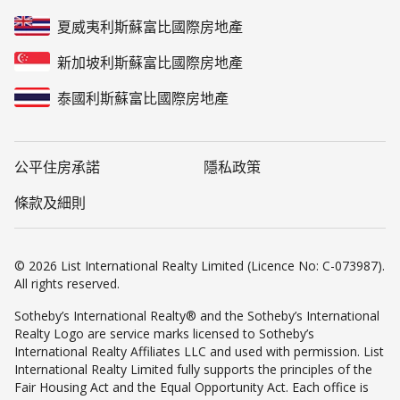
夏威夷利斯蘇富比國際房地產
新加坡利斯蘇富比國際房地產
泰國利斯蘇富比國際房地產
公平住房承諾
隱私政策
條款及細則
© 2026 List International Realty Limited (Licence No: C-073987).
All rights reserved.
Sotheby’s International Realty® and the Sotheby’s International
Realty Logo are service marks licensed to Sotheby’s
International Realty Affiliates LLC and used with permission. List
International Realty Limited fully supports the principles of the
Fair Housing Act and the Equal Opportunity Act. Each office is