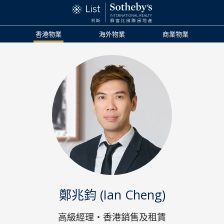
香港物業
海外物業
商業物業
鄭兆鈞 (Ian Cheng)
高級經理・香港銷售及租賃