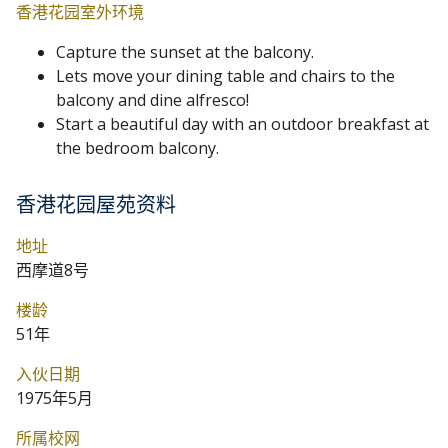
香港花园室外环境
Capture the sunset at the balcony.
Lets move your dining table and chairs to the
balcony and dine alfresco!
Start a beautiful day with an outdoor breakfast at
the bedroom balcony.
香港花园屋苑资料
地址
西摩道8号
楼龄
51年
入伙日期
1975年5月
所属校网