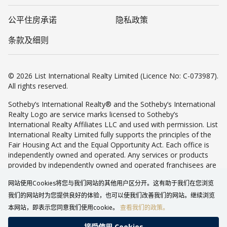
公平住房承诺
隐私政策
条款及细则
© 2026 List International Realty Limited (Licence No: C-073987).
All rights reserved.
Sotheby’s International Realty® and the Sotheby’s International
Realty Logo are service marks licensed to Sotheby’s
International Realty Affiliates LLC and used with permission. List
International Realty Limited fully supports the principles of the
Fair Housing Act and the Equal Opportunity Act. Each office is
independently owned and operated. Any services or products
provided by independently owned and operated franchisees are
not provided by, affiliated with or related to Sotheby’s
网站使用Cookies将您与我们网站的其他用户区分开。这有助于我们在您浏览
International Realty Affiliates LLC nor any of its affiliated
companies.
我们的网站时为您提供良好的体验，也可以使我们改善我们的网站。继续浏览
本网站，即表示您同意我们使用cookie。
查看我们的政策。
接受使⽤ Cookies