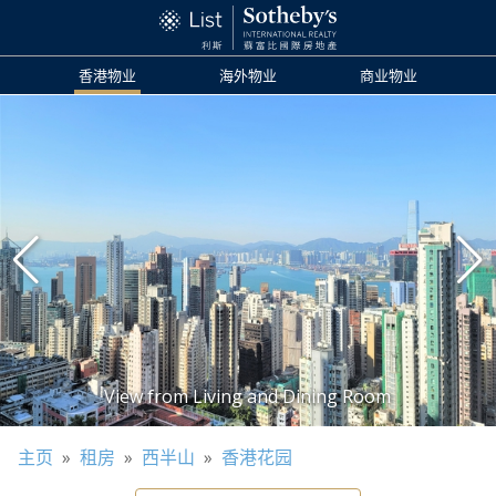
香港物业
海外物业
商业物业
主页
»
租房
»
西半山
»
香港花园