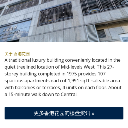
关于 香港花园
A traditional luxury building convenienly located in the
quiet treelined location of Mid-levels West. This 27-
storey building completed in 1975 provides 107
spacious apartments each of 1,991 sq.ft. saleable area
with balconies or terraces, 4 units on each floor. About
a 15-minute walk down to Central.
更多香港花园的楼盘资讯 »