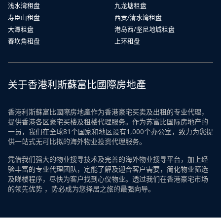
浅水湾租盘
九龙塘租盘
寿臣山租盘
西贡/清水湾租盘
大潭租盘
港岛西/坚尼地城租盘
舂坎角租盘
上环租盘
关于香港利斯蘇富比國際房地產
香港利斯蘇富比國際房地產作为香港豪宅买卖及出租的专业代理，
提供香港各区豪宅买楼及租楼代理服务。作为苏富比国际房地产的
一员，我们在全球81个国家和地区设有1,000个办公室，致力为您提
供一站式无可比拟的海外物业投资代理服务。
凭借我们强大的物业搜寻技术及完善的海外物业搜寻平台，加上经
验丰富的专业代理团队，定能了解及迎合客户需要，简化物业筛选
及睇楼程序，尽快为客户找到心仪物业。透过我们在香港豪宅市场
的领先优势 ，势必成为您择居之旅的最强向导。