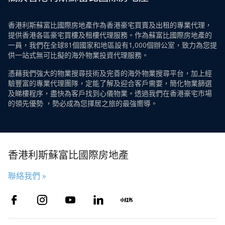
香港利斯蘇富比國際房地產作為香港豪宅買賣及出租的專業代理，
提供香港各區豪宅買樓及租樓代理服務。作為蘇富比國際房地產的
一員，我們在全球81個國家和地區設有1,000個辦公室，致力為您提
供一站式無可比擬的海外物業投資代理服務。
憑藉我們強大的物業搜尋技術及完善的海外物業搜尋平台，加上經
驗豐富的專業代理團隊，定能了解及迎合客戶需要，簡化物業篩選
及睇樓程序，盡快為客戶找到心儀物業。透過我們在香港豪宅市場
的領先優勢 ，勢必成為您擇居之旅的最強嚮導。
香港利斯蘇富比國際房地產
聯絡我們 »