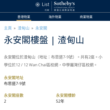
香港物業
海外物業
商業物業
主頁
»
渣甸山
»
永安閣
永安閣
樓盤
| 渣甸山
永安閣位於渣甸山（地址：布思道7-9號）。共有2座。小
學位於12 / 12 Wan Chai區校網，中學屬灣仔區校網。
永安閣地址
布思道7-9號
永安閣座數
永安閣樓齡
2
52年