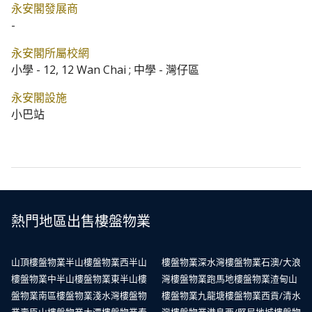
永安閣發展商
-
永安閣所屬校網
小學 - 12, 12 Wan Chai ; 中學 - 灣仔區
永安閣設施
小巴站
熱門地區出售樓盤物業
山頂樓盤物業
半山樓盤物業
西半山
樓盤物業
深水灣樓盤物業
石澳/大浪
樓盤物業
中半山樓盤物業
東半山樓
灣樓盤物業
跑馬地樓盤物業
渣甸山
盤物業
南區樓盤物業
淺水灣樓盤物
樓盤物業
九龍塘樓盤物業
西貢/清水