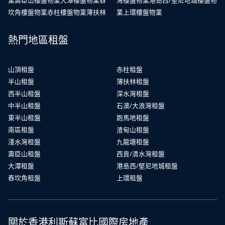
業
壽臣山樓盤物業
大潭樓盤物業
舂
灣樓盤物業
港島西/堅尼地城樓盤物
坎角樓盤物業
赤柱樓盤物業
薄扶林
業
上環樓盤物業
熱門地區租盤
山頂租盤
赤柱租盤
半山租盤
薄扶林租盤
西半山租盤
深水灣租盤
中半山租盤
石澳/大浪灣租盤
東半山租盤
跑馬地租盤
南區租盤
渣甸山租盤
淺水灣租盤
九龍塘租盤
壽臣山租盤
西貢/清水灣租盤
大潭租盤
港島西/堅尼地城租盤
舂坎角租盤
上環租盤
關於香港利斯蘇富比國際房地產