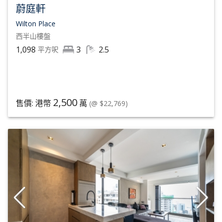
蔚庭軒
Wilton Place
西半山
樓盤
1,098
3
2.5
平方呎
2,500
售價: 港幣
萬
(@ $22,769)