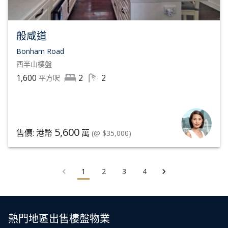
般咸道
Bonham Road
西半山
樓盤
1,600
2
2
平方呎
5,600
售價: 港幣
萬
(@ $35,000)
1
2
3
4
熱門地區出售樓盤物業