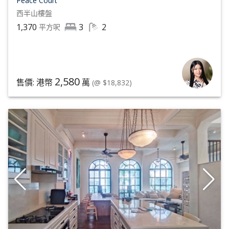
Peace Court
西半山
樓盤
1,370
3
2
平方呎
2,580
售價: 港幣
萬
(@ $18,832)