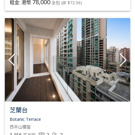
78,000
租金: 港幣
全包
(@ $72.56)
芝蘭台
Botanic Terrace
西半山
樓盤
1,156
2
2
平方呎