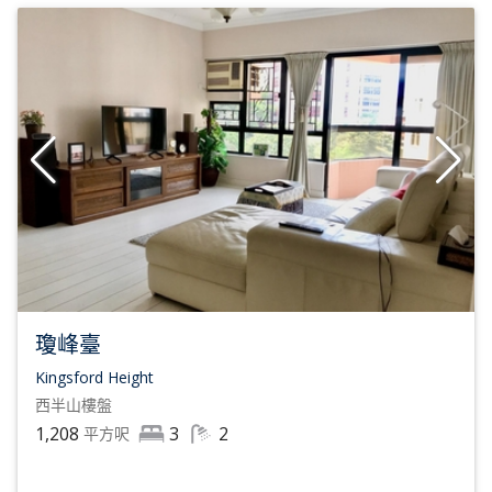
待客至誠及盡責的代理為你審慎處理樓宇買賣西半山物業租
賃服務，立即致電或WhatsApp
(852) 6063 9364
聯絡香港
利斯蘇富比國際房地產，預約參觀西半山豪宅。
2021年，蘇富比國際房地產的規模及網絡繼續拓展
全球79個國家擁有超過1,000個辦公室
25,000名地產代理
總收益為2,040億美元銷售額，銷售按年增長36%
瓊峰臺
Kingsford Height
西半山
樓盤
1,208
3
2
平方呎