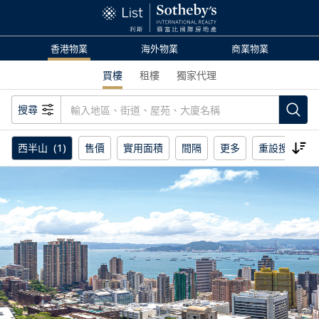
香港物業
海外物業
商業物業
買樓
租樓
獨家代理
搜尋
西半山
(1)
售價
實用面積
間隔
更多
重設搜尋