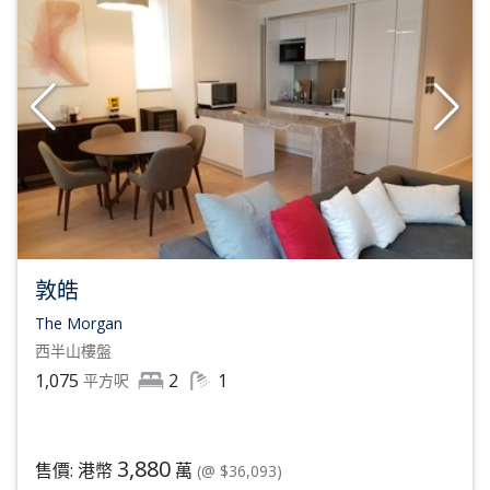
敦皓
The Morgan
西半山
樓盤
1,075
2
1
平方呎
3,880
售價: 港幣
萬
(@ $36,093)