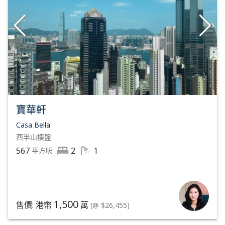
寶華軒
Casa Bella
西半山
樓盤
567
2
1
平方呎
1,500
售價: 港幣
萬
(@ $26,455)