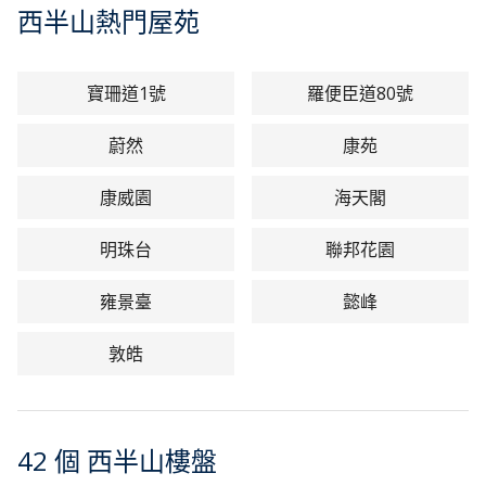
西半山熱門屋苑
西半山人口以小家庭為主，鑑於建築密度較高，相對於其他
豪宅區明顯更加擁擠，繁忙時段交通難免擠塞，但生活便利
寶珊道1號
羅便臣道80號
和社區配套足以彌補這個缺點，使其成為港島最受歡迎住宅
蔚然
康苑
區之一，而西半山居民也時常利用連接干德道的半山自動扶
梯，往返中區。
康威園
海天閣
明珠台
聯邦花園
龍虎山郊遊徑起點設於薄扶林道遊樂場及薄扶林道近港大校
園，可通往龍虎山郊野公園、山頂公園等，起步點接近民
雍景臺
懿峰
居，是區內居民晨運、做運動、遛狗的好去處。在教育配套
敦皓
方面，西半山設有多家本地名校和國際學校，吸引不少家客
在區內置業及租樓。
42 個 西半山樓盤
想知道更多西半山物業最新的市場行情及專業分析，由我們