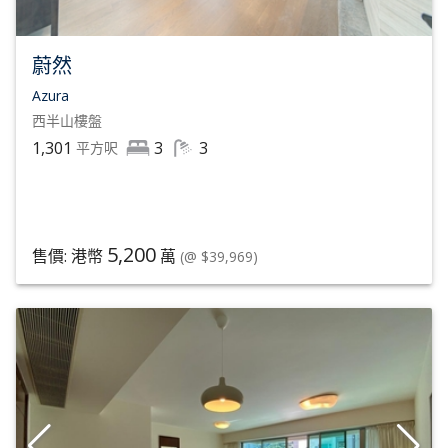
蔚然
Azura
西半山
樓盤
1,301
3
3
平方呎
5,200
售價: 港幣
萬
(@ $39,969)