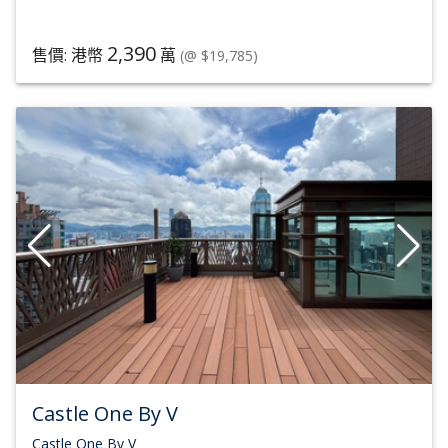
2,390
售價: 港幣
萬
(@ $19,785)
Castle One By V
Castle One By V