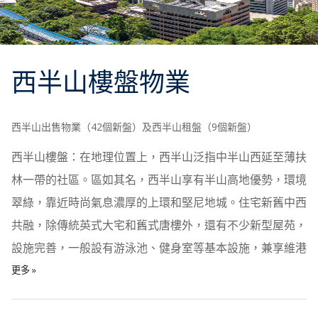
西半山
樓盤物業
西半山出售物業（42個新盤）及西半山租盤（9個新盤）
西半山樓盤：在地理位置上，西半山泛指中半山西延至薄扶
林一帶的社區。區如其名，西半山享有半山高地優勢，環境
翠綠，靠近時尚氣息濃厚的上環和堅尼地城。住宅新舊中西
共融，除傳統英式大宅和舊式唐樓外，還有不少新型屋苑，
設施完善，一般設有游泳池、健身室等基本設施，兼享維港
景觀。物業呎數由600多呎的小單位至2800呎以上的三、四
更多 »
房等，戶型選擇多元化，能迎合不同人數組合和預算家庭的
需要。