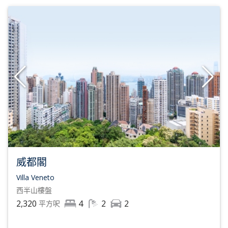
威都閣
Villa Veneto
西半山
樓盤
2,320
4
2
2
平方呎