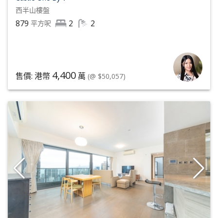
西半山
樓盤
879
2
2
平方呎
4,400
售價: 港幣
萬
(@ $50,057)