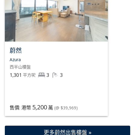
蔚然
Azura
西半山
樓盤
1,301
3
3
平方呎
5,200
售價: 港幣
萬
(@ $39,969)
更多蔚然出售樓盤 »