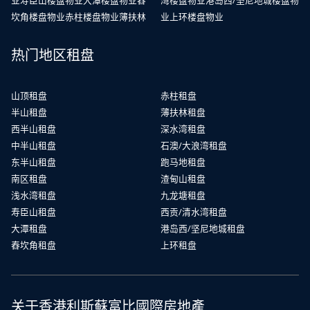
业
寿臣山楼盘物业
大潭楼盘物业
舂
湾楼盘物业
港岛西/坚尼地城楼盘物
坎角楼盘物业
赤柱楼盘物业
薄扶林
业
上环楼盘物业
热门地区租盘
山顶租盘
赤柱租盘
半山租盘
薄扶林租盘
西半山租盘
深水湾租盘
中半山租盘
石澳/大浪湾租盘
东半山租盘
跑马地租盘
南区租盘
渣甸山租盘
浅水湾租盘
九龙塘租盘
寿臣山租盘
西贡/清水湾租盘
大潭租盘
港岛西/坚尼地城租盘
舂坎角租盘
上环租盘
关于香港利斯蘇富比國際房地產