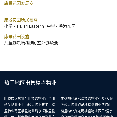
康景花园发展商
-
康景花园所属校网
小学 - 14, 14 Eastern ; 中学 - 香港东区
康景花园设施
儿童游乐场/运动, 室外游泳池
热门地区出售楼盘物业
山顶楼盘物业
半山楼盘物业
西半山
楼盘物业
深水湾楼盘物业
石澳/大浪
楼盘物业
中半山楼盘物业
东半山楼
湾楼盘物业
跑马地楼盘物业
渣甸山
盘物业
南区楼盘物业
浅水湾楼盘物
楼盘物业
九龙塘楼盘物业
西贡/清水