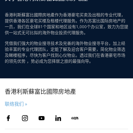
香港利斯蘇富比國際房地產作为香港豪宅买卖及出租的专业代理，
提供香港各区豪宅买楼及租楼代理服务。作为苏富比国际房地产的
一员，我们在全球81个国家和地区设有1,000个办公室，致力为您提
供一站式无可比拟的海外物业投资代理服务。
凭借我们强大的物业搜寻技术及完善的海外物业搜寻平台，加上经
验丰富的专业代理团队，定能了解及迎合客户需要，简化物业筛选
及睇楼程序，尽快为客户找到心仪物业。透过我们在香港豪宅市场
的领先优势 ，势必成为您择居之旅的最强向导。
香港利斯蘇富比國際房地產
联络我们 »