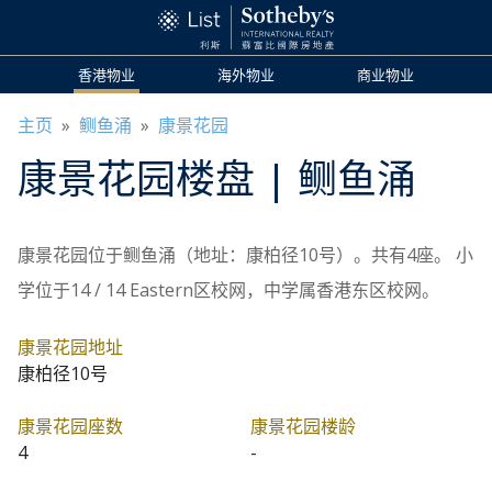
香港物业
海外物业
商业物业
主页
»
鲗鱼涌
»
康景花园
康景花园
楼盘
| 鲗鱼涌
康景花园位于鲗鱼涌（地址：康柏径10号）。共有4座。 小
学位于14 / 14 Eastern区校网，中学属香港东区校网。
康景花园地址
康柏径10号
康景花园座数
康景花园楼龄
4
-