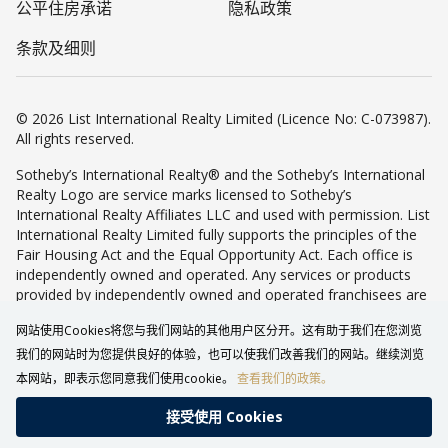
公平住房承诺
隐私政策
条款及细则
© 2026 List International Realty Limited (Licence No: C-073987).
All rights reserved.
Sotheby’s International Realty® and the Sotheby’s International
Realty Logo are service marks licensed to Sotheby’s
International Realty Affiliates LLC and used with permission. List
International Realty Limited fully supports the principles of the
Fair Housing Act and the Equal Opportunity Act. Each office is
independently owned and operated. Any services or products
provided by independently owned and operated franchisees are
not provided by, affiliated with or related to Sotheby’s
网站使用Cookies将您与我们网站的其他用户区分开。这有助于我们在您浏览
International Realty Affiliates LLC nor any of its affiliated
companies.
我们的网站时为您提供良好的体验，也可以使我们改善我们的网站。继续浏览
本网站，即表示您同意我们使用cookie。
查看我们的政策。
接受使⽤ Cookies
致电查询
WHATSAPP
返回最上