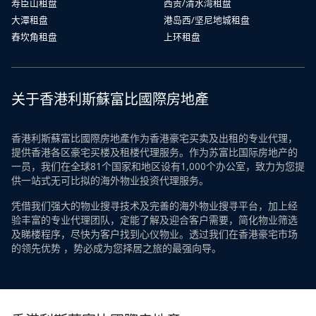
寿臣山租盘
西贡/清水湾租盘
大潭租盘
港岛西/坚尼地城租盘
舂坎角租盘
上环租盘
关于香港利斯蘇富比國際房地產
香港利斯蘇富比國際房地產作为香港豪宅买卖及出租的专业代理，
提供香港各区豪宅买楼及租楼代理服务。作为苏富比国际房地产的
一员，我们在全球81个国家和地区设有1,000个办公室，致力为您提
供一站式无可比拟的海外物业投资代理服务。
凭借我们强大的物业搜寻技术及完善的海外物业搜寻平台，加上经
验丰富的专业代理团队，定能了解及迎合客户需要，简化物业筛选
及睇楼程序，尽快为客户找到心仪物业。透过我们在香港豪宅市场
的领先优势 ，势必成为您择居之旅的最强向导。