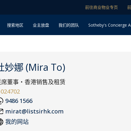
前往商业物业专页
Sotheby's Concierge A
搜索地区
业主放盘
我们的团队
杜妙娜 (Mira To)
联席董事・香港销售及租赁
-024702
9486 1566
mirat@listsirhk.com
我的网站