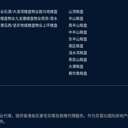
物业
石澳/大浪湾楼盘物业
跑马地楼盘
山顶租盘
山楼盘物业
九龙塘楼盘物业
西贡/清水
半山租盘
业
港岛西/坚尼地城楼盘物业
上环楼盘
西半山租盘
中半山租盘
东半山租盘
南区租盘
浅水湾租盘
寿臣山租盘
大潭租盘
舂坎角租盘
代理，提供香港各区豪宅买楼及租楼代理服务。作为苏富比国际房地产的一
务。