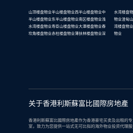
山顶楼盘物业
半山楼盘物业
西半山楼盘物业
中
水湾楼盘
半山楼盘物业
东半山楼盘物业
南区楼盘物业
浅
物业
渣甸
水湾楼盘物业
寿臣山楼盘物业
大潭楼盘物业
舂
湾楼盘物
坎角楼盘物业
赤柱楼盘物业
薄扶林楼盘物业
深
物业
关于香港利斯蘇富比國際房地產
香港利斯蘇富比國際房地產作为香港豪宅买卖及出租的专业
室，致力为您提供一站式无可比拟的海外物业投资代理服