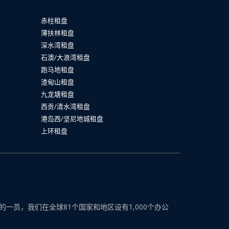
赤柱租盘
薄扶林租盘
深水湾租盘
石澳/大浪湾租盘
跑马地租盘
渣甸山租盘
九龙塘租盘
西贡/清水湾租盘
港岛西/坚尼地城租盘
上环租盘
员，我们在全球81个国家和地区设有1,000个办公