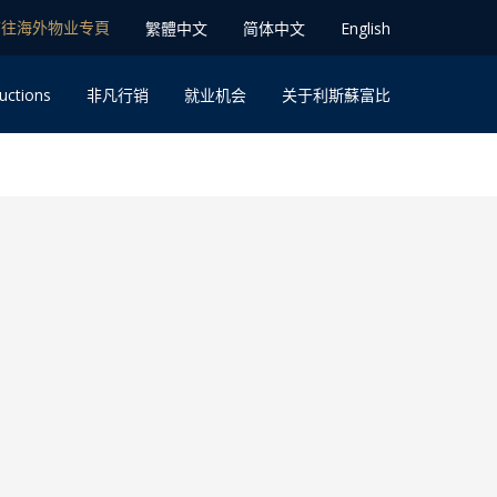
前往海外物业专⾴
䌓體中文
简体中⽂
English
uctions
⾮凡⾏销
就业机会
关于利斯蘇富比