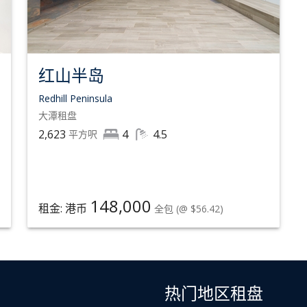
红山半岛
Redhill Peninsula
大潭
租盘
2,623
4
4.5
平方呎
148,000
租金: 港币
全包
(@ $56.42)
热门地区租盘