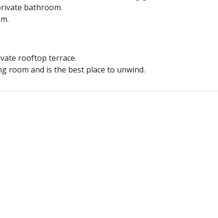
 private bathroom.
om.
vate rooftop terrace.
ng room and is the best place to unwind.