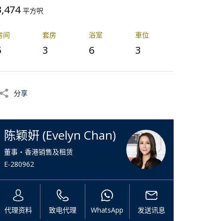
3,474
平方呎
房间
套房
浴室
⾞位
5
3
6
3
分享
陈颖姸 (Evelyn Chan)
董事・香港销售及租赁
E-280962
代理资料
致电代理
WhatsApp
发送讯息