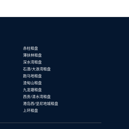
赤柱租盘
薄扶林租盘
深水湾租盘
石澳/大浪湾租盘
跑马地租盘
渣甸山租盘
九龙塘租盘
西贡/清水湾租盘
港岛西/坚尼地城租盘
上环租盘