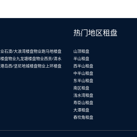
热门地区租盘
物业
石澳/大浪湾楼盘物业
跑马地楼盘
山顶租盘
山楼盘物业
九龙塘楼盘物业
西贡/清水
半山租盘
业
港岛西/坚尼地城楼盘物业
上环楼盘
西半山租盘
中半山租盘
东半山租盘
南区租盘
浅水湾租盘
寿臣山租盘
大潭租盘
舂坎角租盘