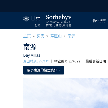
物业搜寻
主页
»
买房
»
寿臣山
»
南源
南源
Bay Villas
寿山村道57-71号
｜
物业编号 274022 ｜ 最后更新日期: 6/
更多南源的楼盘资讯 »