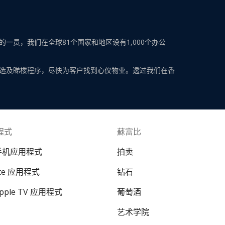
员，我们在全球81个国家和地区设有1,000个办公
选及睇楼程序，尽快为客户找到心仪物业。透过我们在香
程式
蘇富比
 手机应用程式
拍卖
ate 应用程式
钻石
Apple TV 应用程式
葡萄酒
艺术学院