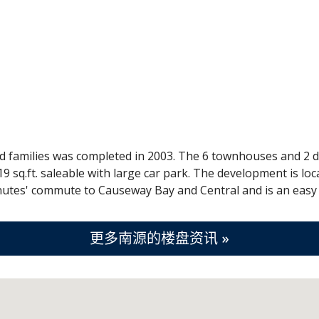
d families was completed in 2003. The 6 townhouses and 2
19 sq.ft. saleable with large car park. The development is l
utes' commute to Causeway Bay and Central and is an easy 
更多南源的楼盘资讯 »