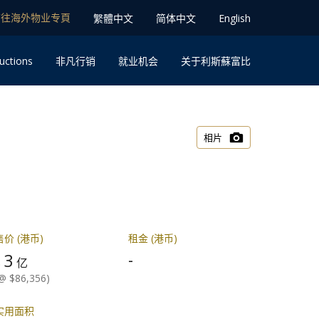
前往海外物业专⾴
䌓體中文
简体中⽂
English
uctions
⾮凡⾏销
就业机会
关于利斯蘇富比
相片
售价 (港币)
租金 (港币)
3
-
$
亿
@ $86,356)
实用面积