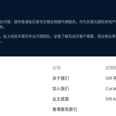
代理，提供香港各区豪宅买楼及租楼代理服务。作为苏富比国际房地产的一
务。
，加上经验丰富的专业代理团队，定能了解及迎合客户需要，简化物业筛
导。
公司
应用
关于我们
SIR
加入我们
Cur
业主放盘
SIR 
香港屋苑索引