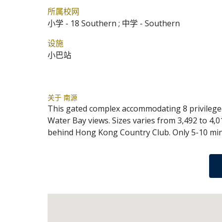
所属校网
小学 - 18 Southern ; 中学 - Southern
设施
小巴站
关于 南源
This gated complex accommodating 8 privilege
Water Bay views. Sizes varies from 3,492 to 4,0
behind Hong Kong Country Club. Only 5-10 min