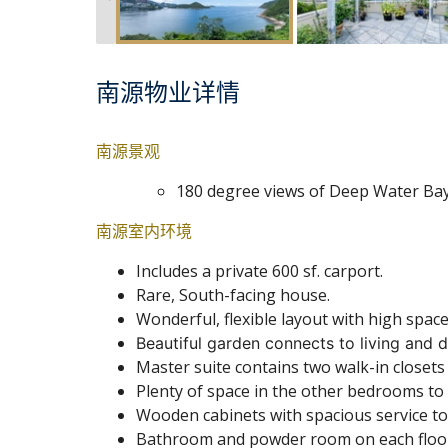
南源物业详情
南源景观
180 degree views of Deep Water Bay
南源室内环境
Includes a private 600 sf. carport.
Rare, South-facing house.
Wonderful, flexible layout with high space 
Beautiful garden connects to living and d
Master suite contains two walk-in closet
Plenty of space in the other bedrooms to
Wooden cabinets with spacious service top 
Bathroom and powder room on each floor