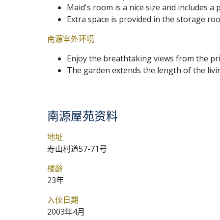
Maid's room is a nice size and includes a
Extra space is provided in the storage ro
南源室外环境
Enjoy the breathtaking views from the pri
The garden extends the length of the livi
南源屋苑资料
地址
寿山村道57-71号
楼龄
23年
入伙日期
2003年4月