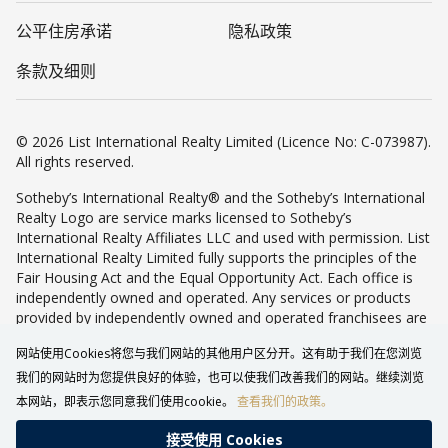
公平住房承诺
隐私政策
条款及细则
© 2026 List International Realty Limited (Licence No: C-073987).
All rights reserved.
Sotheby’s International Realty® and the Sotheby’s International
Realty Logo are service marks licensed to Sotheby’s
International Realty Affiliates LLC and used with permission. List
International Realty Limited fully supports the principles of the
Fair Housing Act and the Equal Opportunity Act. Each office is
independently owned and operated. Any services or products
provided by independently owned and operated franchisees are
not provided by, affiliated with or related to Sotheby’s
网站使用Cookies将您与我们网站的其他用户区分开。这有助于我们在您浏览
International Realty Affiliates LLC nor any of its affiliated
companies.
我们的网站时为您提供良好的体验，也可以使我们改善我们的网站。继续浏览
本网站，即表示您同意我们使用cookie。
查看我们的政策。
接受使⽤ Cookies