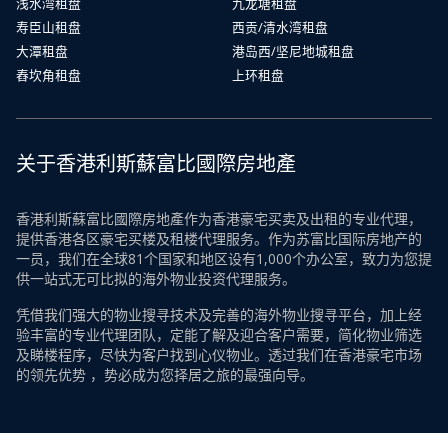
浅水湾租盘
九龙塘租盘
寿臣山租盘
西贡/清水湾租盘
大潭租盘
港岛西/坚尼地城租盘
舂坎角租盘
上环租盘
关于香港利斯蘇富比國際房地產
香港利斯蘇富比國際房地產作为香港豪宅买卖及出租的专业代理，
提供香港各区豪宅买楼及租楼代理服务。作为苏富比国际房地产的
一员，我们在全球81个国家和地区设有1,000个办公室，致力为您提
供一站式无可比拟的海外物业投资代理服务。
凭借我们强大的物业搜寻技术及完善的海外物业搜寻平台，加上经
验丰富的专业代理团队，定能了解及迎合客户需要，简化物业筛选
及睇楼程序，尽快为客户找到心仪物业。透过我们在香港豪宅市场
的领先优势 ，势必成为您择居之旅的最强向导。