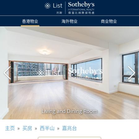
香港物业
海外物业
商业物业
主页
»
买房
»
西半山
»
嘉兆台