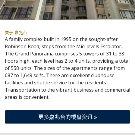
关于 嘉兆台
A family complex built in 1995 on the sought-after
Robinson Road, steps from the Mid-levels Escalator.
The Grand Panorama comprises 5 towers of 31 to 38
floors high, each level has 2 to 4 units, providing a total
of 558 units. The sizes of the apartments range from
687 to 1,649 sq.ft.. There are excellent clubhouse
facilities and shuttle service for the residents.
Transportation to the vibrant business and commercial
areas is convenient.
更多嘉兆台的楼盘资讯 »