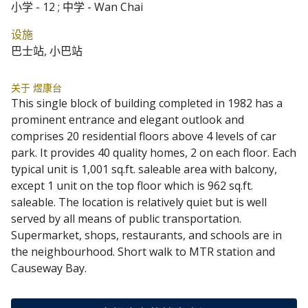
小学 - 12 ; 中学 - Wan Chai
设施
巴士站, 小巴站
关于 煜康台
This single block of building completed in 1982 has a
prominent entrance and elegant outlook and
comprises 20 residential floors above 4 levels of car
park. It provides 40 quality homes, 2 on each floor. Each
typical unit is 1,001 sq.ft. saleable area with balcony,
except 1 unit on the top floor which is 962 sq.ft.
saleable. The location is relatively quiet but is well
served by all means of public transportation.
Supermarket, shops, restaurants, and schools are in
the neighbourhood. Short walk to MTR station and
Causeway Bay.