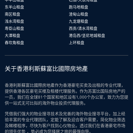
东半山租盘
跑马地租盘
南区租盘
渣甸山租盘
浅水湾租盘
九龙塘租盘
寿臣山租盘
西贡/清水湾租盘
大潭租盘
港岛西/坚尼地城租盘
舂坎角租盘
上环租盘
关于香港利斯蘇富比國際房地產
香港利斯蘇富比國際房地產作为香港豪宅买卖及出租的专业代理，
提供香港各区豪宅买楼及租楼代理服务。作为苏富比国际房地产的
一员，我们在全球81个国家和地区设有1,000个办公室，致力为您提
供一站式无可比拟的海外物业投资代理服务。
凭借我们强大的物业搜寻技术及完善的海外物业搜寻平台，加上经
验丰富的专业代理团队，定能了解及迎合客户需要，简化物业筛选
及睇楼程序，尽快为客户找到心仪物业。透过我们在香港豪宅市场
的领先优势 ，势必成为您择居之旅的最强向导。