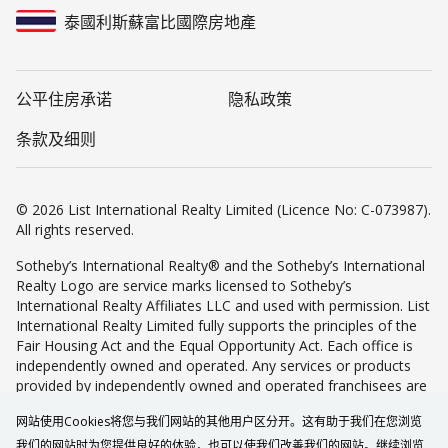
泰國利斯蘇富比國際房地產
公平住房承诺
隐私政策
条款及细则
© 2026 List International Realty Limited (Licence No: C-073987).
All rights reserved.
Sotheby’s International Realty® and the Sotheby’s International
Realty Logo are service marks licensed to Sotheby’s
International Realty Affiliates LLC and used with permission. List
International Realty Limited fully supports the principles of the
Fair Housing Act and the Equal Opportunity Act. Each office is
independently owned and operated. Any services or products
provided by independently owned and operated franchisees are
not provided by, affiliated with or related to Sotheby’s
网站使用Cookies将您与我们网站的其他用户区分开。这有助于我们在您浏览
International Realty Affiliates LLC nor any of its affiliated
companies.
我们的网站时为您提供良好的体验，也可以使我们改善我们的网站。继续浏览