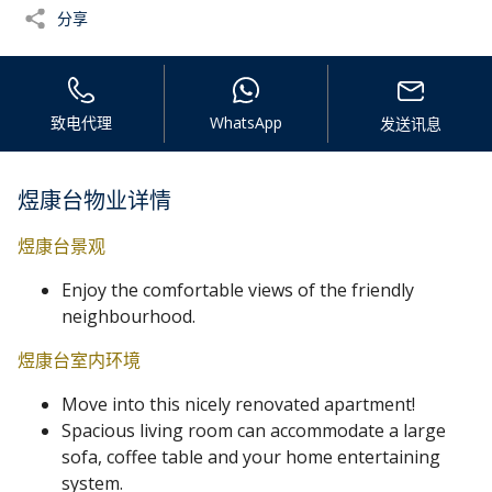
分享
致电代理
WhatsApp
发送讯息
煜康台物业详情
煜康台景观
Enjoy the comfortable views of the friendly
neighbourhood.
煜康台室内环境
Move into this nicely renovated apartment!
Spacious living room can accommodate a large
sofa, coffee table and your home entertaining
system.