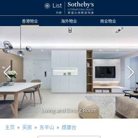
香港物业
海外物业
商业物业
主页
»
买房
»
东半山
»
煜康台