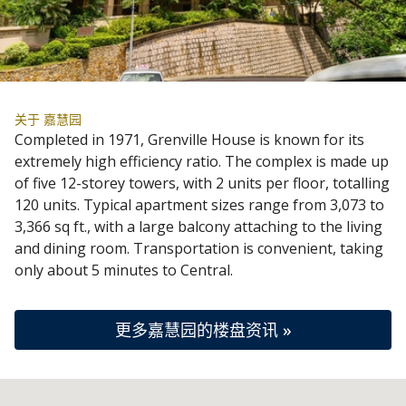
关于 嘉慧园
Completed in 1971, Grenville House is known for its
extremely high efficiency ratio. The complex is made up
of five 12-storey towers, with 2 units per floor, totalling
120 units. Typical apartment sizes range from 3,073 to
3,366 sq ft., with a large balcony attaching to the living
and dining room. Transportation is convenient, taking
only about 5 minutes to Central.
更多嘉慧园的楼盘资讯 »