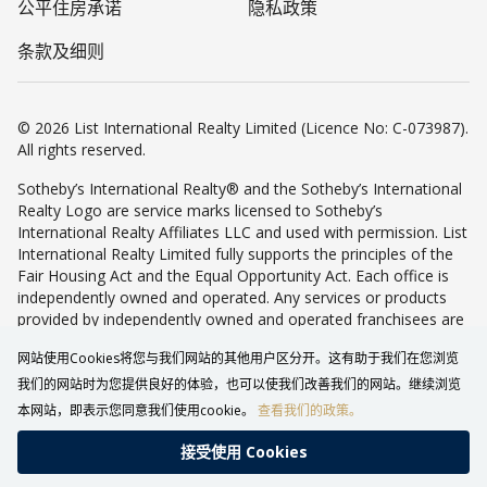
公平住房承诺
隐私政策
条款及细则
© 2026 List International Realty Limited (Licence No: C-073987).
All rights reserved.
Sotheby’s International Realty® and the Sotheby’s International
Realty Logo are service marks licensed to Sotheby’s
International Realty Affiliates LLC and used with permission. List
International Realty Limited fully supports the principles of the
Fair Housing Act and the Equal Opportunity Act. Each office is
independently owned and operated. Any services or products
provided by independently owned and operated franchisees are
not provided by, affiliated with or related to Sotheby’s
网站使用Cookies将您与我们网站的其他用户区分开。这有助于我们在您浏览
International Realty Affiliates LLC nor any of its affiliated
companies.
我们的网站时为您提供良好的体验，也可以使我们改善我们的网站。继续浏览
本网站，即表示您同意我们使用cookie。
查看我们的政策。
接受使⽤ Cookies
致电查询
WHATSAPP
返回最上