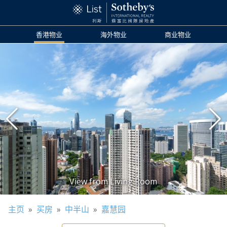
香港物业
海外物业
商业物业
主页
»
买房
»
中半山
»
嘉慧园