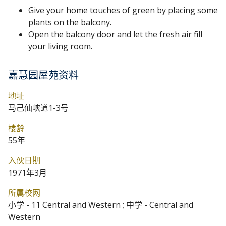
Give your home touches of green by placing some
plants on the balcony.
Open the balcony door and let the fresh air fill
your living room.
嘉慧园屋苑资料
地址
马己仙峡道1-3号
楼龄
55年
入伙日期
1971年3月
所属校网
小学 - 11 Central and Western ; 中学 - Central and
Western