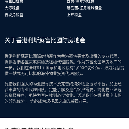
寿臣山租盘
西贡/清水湾租盘
大潭租盘
港岛西/坚尼地城租盘
舂坎角租盘
上环租盘
关于香港利斯蘇富比國際房地產
香港利斯蘇富比國際房地產作为香港豪宅买卖及出租的专业代理，
提供香港各区豪宅买楼及租楼代理服务。作为苏富比国际房地产的
一员，我们在全球81个国家和地区设有1,000个办公室，致力为您提
供一站式无可比拟的海外物业投资代理服务。
凭借我们强大的物业搜寻技术及完善的海外物业搜寻平台，加上经
验丰富的专业代理团队，定能了解及迎合客户需要，简化物业筛选
及睇楼程序，尽快为客户找到心仪物业。透过我们在香港豪宅市场
的领先优势 ，势必成为您择居之旅的最强向导。