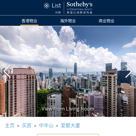
香港物业
海外物业
商业物业
主页
»
买房
»
中半山
»
爱都大厦