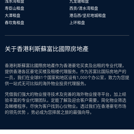
浅水湾租盘
九龙塘租盘
寿臣山租盘
西贡/清水湾租盘
大潭租盘
港岛西/坚尼地城租盘
舂坎角租盘
上环租盘
关于香港利斯蘇富比國際房地產
香港利斯蘇富比國際房地產作为香港豪宅买卖及出租的专业代理，
提供香港各区豪宅买楼及租楼代理服务。作为苏富比国际房地产的
一员，我们在全球81个国家和地区设有1,000个办公室，致力为您提
供一站式无可比拟的海外物业投资代理服务。
凭借我们强大的物业搜寻技术及完善的海外物业搜寻平台，加上经
验丰富的专业代理团队，定能了解及迎合客户需要，简化物业筛选
及睇楼程序，尽快为客户找到心仪物业。透过我们在香港豪宅市场
的领先优势 ，势必成为您择居之旅的最强向导。