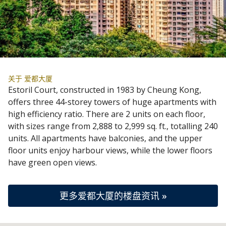
关于 爱都大厦
Estoril Court, constructed in 1983 by Cheung Kong,
offers three 44-storey towers of huge apartments with
high efficiency ratio. There are 2 units on each floor,
with sizes range from 2,888 to 2,999 sq. ft., totalling 240
units. All apartments have balconies, and the upper
floor units enjoy harbour views, while the lower floors
have green open views.
更多爱都大厦的楼盘资讯 »