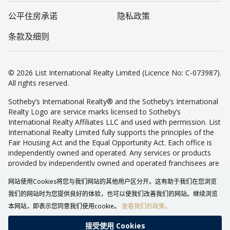
公平住房承诺
隐私政策
条款及细则
© 2026 List International Realty Limited (Licence No: C-073987).
All rights reserved.
Sotheby’s International Realty® and the Sotheby’s International
Realty Logo are service marks licensed to Sotheby’s
International Realty Affiliates LLC and used with permission. List
International Realty Limited fully supports the principles of the
Fair Housing Act and the Equal Opportunity Act. Each office is
independently owned and operated. Any services or products
provided by independently owned and operated franchisees are
not provided by, affiliated with or related to Sotheby’s
网站使用Cookies将您与我们网站的其他用户区分开。这有助于我们在您浏览
International Realty Affiliates LLC nor any of its affiliated
companies.
我们的网站时为您提供良好的体验，也可以使我们改善我们的网站。继续浏览
本网站，即表示您同意我们使用cookie。
查看我们的政策。
接受使⽤ Cookies