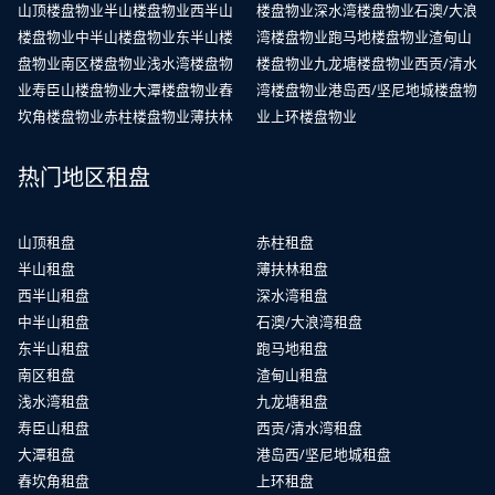
山顶楼盘物业
半山楼盘物业
西半山
楼盘物业
深水湾楼盘物业
石澳/大浪
楼盘物业
中半山楼盘物业
东半山楼
湾楼盘物业
跑马地楼盘物业
渣甸山
盘物业
南区楼盘物业
浅水湾楼盘物
楼盘物业
九龙塘楼盘物业
西贡/清水
业
寿臣山楼盘物业
大潭楼盘物业
舂
湾楼盘物业
港岛西/坚尼地城楼盘物
坎角楼盘物业
赤柱楼盘物业
薄扶林
业
上环楼盘物业
热门地区租盘
山顶租盘
赤柱租盘
半山租盘
薄扶林租盘
西半山租盘
深水湾租盘
中半山租盘
石澳/大浪湾租盘
东半山租盘
跑马地租盘
南区租盘
渣甸山租盘
浅水湾租盘
九龙塘租盘
寿臣山租盘
西贡/清水湾租盘
大潭租盘
港岛西/坚尼地城租盘
舂坎角租盘
上环租盘