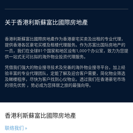
关于香港利斯蘇富比國際房地產
香港利斯蘇富比國際房地產作为香港豪宅买卖及出租的专业代理，
提供香港各区豪宅买楼及租楼代理服务。作为苏富比国际房地产的
一员，我们在全球81个国家和地区设有1,000个办公室，致力为您提
供一站式无可比拟的海外物业投资代理服务。
凭借我们强大的物业搜寻技术及完善的海外物业搜寻平台，加上经
验丰富的专业代理团队，定能了解及迎合客户需要，简化物业筛选
及睇楼程序，尽快为客户找到心仪物业。透过我们在香港豪宅市场
的领先优势 ，势必成为您择居之旅的最强向导。
香港利斯蘇富比國際房地產
联络我们 »