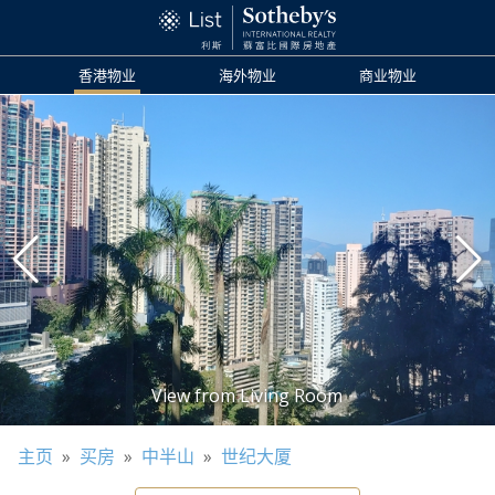
香港物业
海外物业
商业物业
主页
»
买房
»
中半山
»
世纪大厦