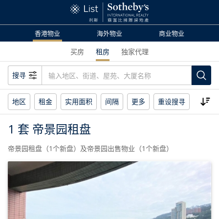
香港物业
海外物业
商业物业
买房
租房
独家代理
搜寻
地区
租金
实用面积
间隔
更多
重设搜寻
1 套 帝景园租盘
帝景园租盘（1个新盘）及帝景园出售物业（1个新盘）