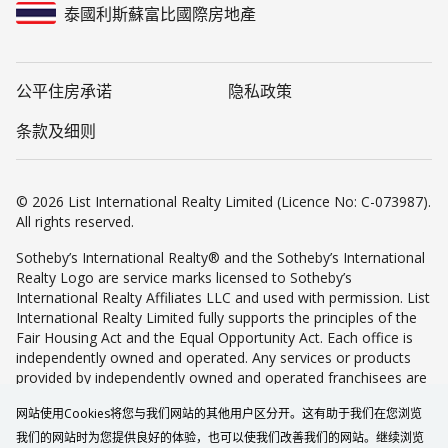
泰國利斯蘇富比國際房地產
公平住房承诺
隐私政策
条款及细则
© 2026 List International Realty Limited (Licence No: C-073987).
All rights reserved.
Sotheby’s International Realty® and the Sotheby’s International
Realty Logo are service marks licensed to Sotheby’s
International Realty Affiliates LLC and used with permission. List
International Realty Limited fully supports the principles of the
Fair Housing Act and the Equal Opportunity Act. Each office is
independently owned and operated. Any services or products
provided by independently owned and operated franchisees are
not provided by, affiliated with or related to Sotheby’s
网站使用Cookies将您与我们网站的其他用户区分开。这有助于我们在您浏览
International Realty Affiliates LLC nor any of its affiliated
companies.
我们的网站时为您提供良好的体验，也可以使我们改善我们的网站。继续浏览