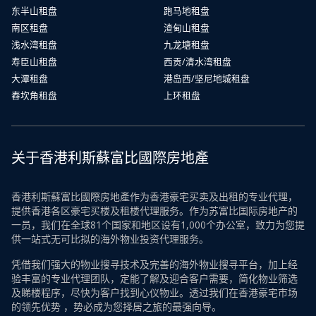
东半山租盘
跑马地租盘
南区租盘
渣甸山租盘
浅水湾租盘
九龙塘租盘
寿臣山租盘
西贡/清水湾租盘
大潭租盘
港岛西/坚尼地城租盘
舂坎角租盘
上环租盘
关于香港利斯蘇富比國際房地產
香港利斯蘇富比國際房地產作为香港豪宅买卖及出租的专业代理，
提供香港各区豪宅买楼及租楼代理服务。作为苏富比国际房地产的
一员，我们在全球81个国家和地区设有1,000个办公室，致力为您提
供一站式无可比拟的海外物业投资代理服务。
凭借我们强大的物业搜寻技术及完善的海外物业搜寻平台，加上经
验丰富的专业代理团队，定能了解及迎合客户需要，简化物业筛选
及睇楼程序，尽快为客户找到心仪物业。透过我们在香港豪宅市场
的领先优势 ，势必成为您择居之旅的最强向导。