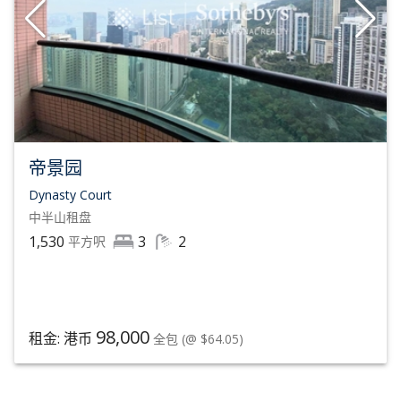
帝景园
Dynasty Court
中半山
租盘
1,530
3
2
平方呎
98,000
租金: 港币
全包
(@ $64.05)