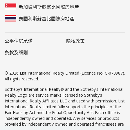
新加坡利斯蘇富比國際房地產
泰國利斯蘇富比國際房地產
公平住房承诺
隐私政策
条款及细则
© 2026 List International Realty Limited (Licence No: C-073987).
All rights reserved.
Sotheby’s International Realty® and the Sotheby’s International
Realty Logo are service marks licensed to Sotheby’s
International Realty Affiliates LLC and used with permission. List
International Realty Limited fully supports the principles of the
Fair Housing Act and the Equal Opportunity Act. Each office is
independently owned and operated. Any services or products
provided by independently owned and operated franchisees are
not provided by, affiliated with or related to Sotheby’s