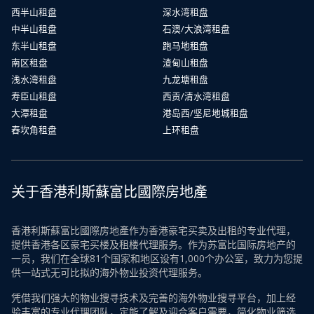
西半山租盘
深水湾租盘
中半山租盘
石澳/大浪湾租盘
东半山租盘
跑马地租盘
南区租盘
渣甸山租盘
浅水湾租盘
九龙塘租盘
寿臣山租盘
西贡/清水湾租盘
大潭租盘
港岛西/坚尼地城租盘
舂坎角租盘
上环租盘
关于香港利斯蘇富比國際房地產
香港利斯蘇富比國際房地產作为香港豪宅买卖及出租的专业代理，
提供香港各区豪宅买楼及租楼代理服务。作为苏富比国际房地产的
一员，我们在全球81个国家和地区设有1,000个办公室，致力为您提
供一站式无可比拟的海外物业投资代理服务。
凭借我们强大的物业搜寻技术及完善的海外物业搜寻平台，加上经
验丰富的专业代理团队，定能了解及迎合客户需要，简化物业筛选