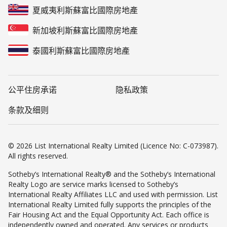
夏威夷利斯蘇富比國際房地產
新加坡利斯蘇富比國際房地產
泰國利斯蘇富比國際房地產
公平住房承诺
隐私政策
条款及细则
© 2026 List International Realty Limited (Licence No: C-073987).
All rights reserved.
Sotheby’s International Realty® and the Sotheby’s International
Realty Logo are service marks licensed to Sotheby’s
International Realty Affiliates LLC and used with permission. List
International Realty Limited fully supports the principles of the
Fair Housing Act and the Equal Opportunity Act. Each office is
independently owned and operated. Any services or products