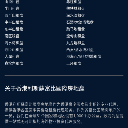
山顶租盘
赤柱租盘
半山租盘
薄扶林租盘
西半山租盘
深水湾租盘
中半山租盘
石澳/大浪湾租盘
东半山租盘
跑马地租盘
南区租盘
渣甸山租盘
浅水湾租盘
九龙塘租盘
寿臣山租盘
西贡/清水湾租盘
大潭租盘
港岛西/坚尼地城租盘
舂坎角租盘
上环租盘
关于香港利斯蘇富比國際房地產
香港利斯蘇富比國際房地產作为香港豪宅买卖及出租的专业代理，
提供香港各区豪宅买楼及租楼代理服务。作为苏富比国际房地产的
一员，我们在全球81个国家和地区设有1,000个办公室，致力为您提
供一站式无可比拟的海外物业投资代理服务。