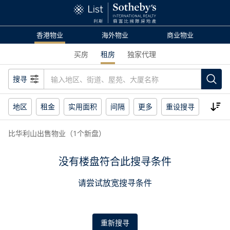
香港物业
海外物业
商业物业
买房
租房
独家代理
搜寻
地区
租金
实用面积
间隔
更多
重设搜寻
比华利山出售物业（1个新盘）
没有楼盘符合此搜寻条件
请尝试放宽搜寻条件
重新搜寻