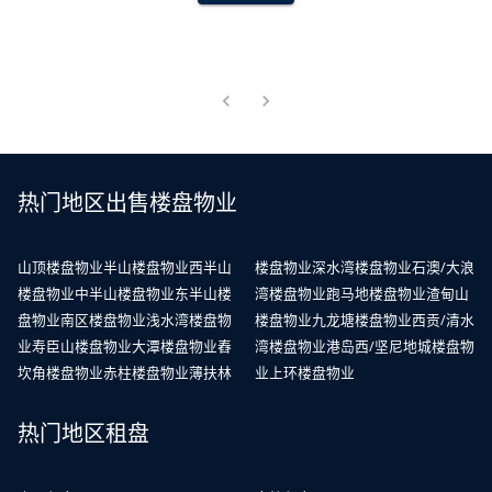
热门地区出售楼盘物业
山顶楼盘物业
半山楼盘物业
西半山
楼盘物业
深水湾楼盘物业
石澳/大浪
楼盘物业
中半山楼盘物业
东半山楼
湾楼盘物业
跑马地楼盘物业
渣甸山
盘物业
南区楼盘物业
浅水湾楼盘物
楼盘物业
九龙塘楼盘物业
西贡/清水
业
寿臣山楼盘物业
大潭楼盘物业
舂
湾楼盘物业
港岛西/坚尼地城楼盘物
坎角楼盘物业
赤柱楼盘物业
薄扶林
业
上环楼盘物业
热门地区租盘