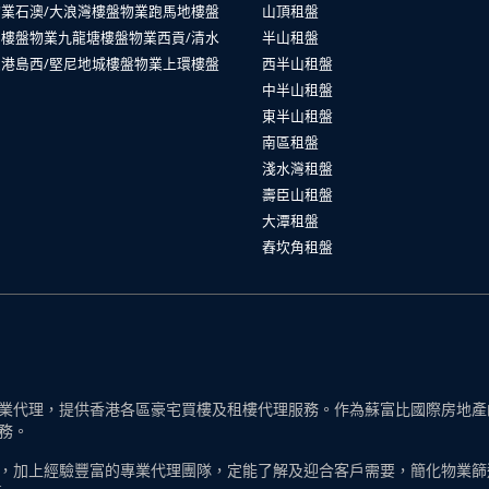
物業
石澳/大浪灣樓盤物業
跑馬地樓盤
山頂租盤
山樓盤物業
九龍塘樓盤物業
西貢/清水
半山租盤
業
港島西/堅尼地城樓盤物業
上環樓盤
西半山租盤
中半山租盤
東半山租盤
南區租盤
淺水灣租盤
壽臣山租盤
大潭租盤
舂坎角租盤
代理，提供香港各區豪宅買樓及租樓代理服務。作為蘇富比國際房地產的一
務。
，加上經驗豐富的專業代理團隊，定能了解及迎合客戶需要，簡化物業篩