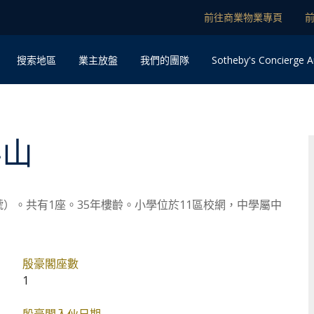
前往商業物業專頁
Sotheby's Concierge A
搜索地區
業主放盤
我們的團隊
半山
）。共有1座。35年樓齡。小學位於11區校網，中學屬中
殷豪閣座數
1