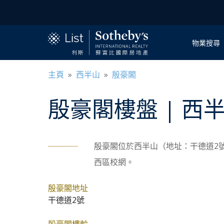
物業搜尋
主頁
»
西半山
»
殷豪閣
殷豪閣
樓盤
| 西
殷豪閣位於西半山（地址：干德道2號
西區校網。
殷豪閣地址
干德道2號