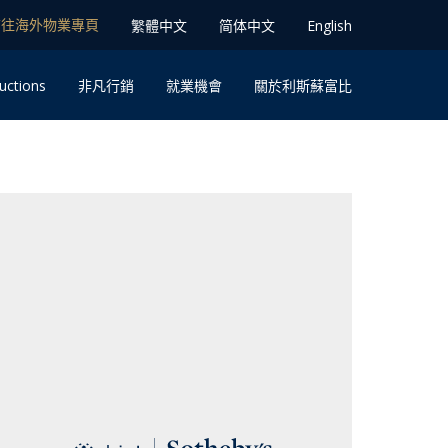
前往海外物業專⾴
䌓體中文
简体中⽂
English
uctions
⾮凡⾏銷
就業機會
關於利斯蘇富比