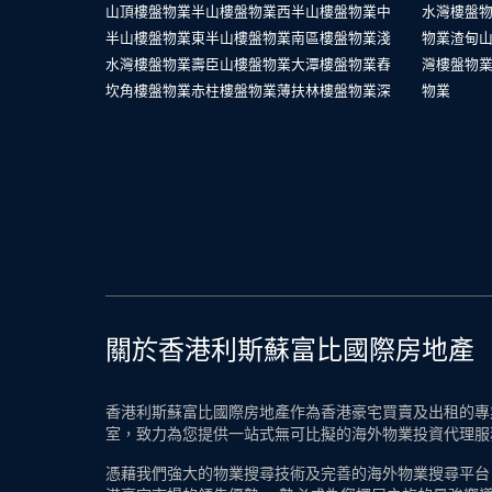
山頂樓盤物業
半山樓盤物業
西半山樓盤物業
中
水灣樓盤
半山樓盤物業
東半山樓盤物業
南區樓盤物業
淺
物業
渣甸
水灣樓盤物業
壽臣山樓盤物業
大潭樓盤物業
舂
灣樓盤物
坎角樓盤物業
赤柱樓盤物業
薄扶林樓盤物業
深
物業
關於香港利斯蘇富比國際房地產
香港利斯蘇富比國際房地產作為香港豪宅買賣及出租的專業
室，致力為您提供一站式無可比擬的海外物業投資代理服
憑藉我們強大的物業搜尋技術及完善的海外物業搜尋平台