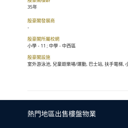
殷豪閣樓齡
35年
殷豪閣發展商
-
殷豪閣所屬校網
小學 - 11 ; 中學 - 中西區
殷豪閣設施
室外游泳池, 兒童遊樂場/運動, 巴士站, 扶手電梯,
熱門地區出售樓盤物業