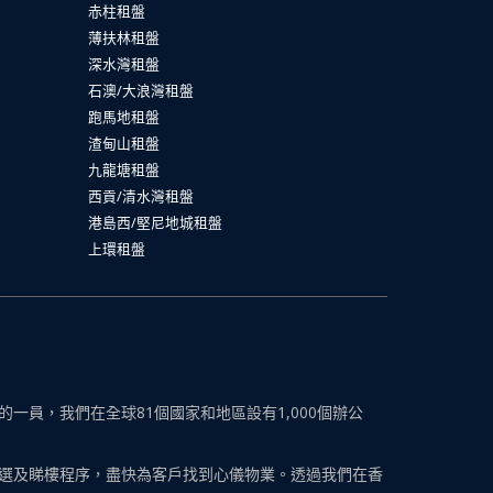
赤柱租盤
薄扶林租盤
深水灣租盤
石澳/大浪灣租盤
跑馬地租盤
渣甸山租盤
九龍塘租盤
西貢/清水灣租盤
港島西/堅尼地城租盤
上環租盤
員，我們在全球81個國家和地區設有1,000個辦公
選及睇樓程序，盡快為客戶找到心儀物業。透過我們在香