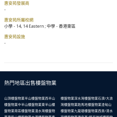
惠安苑發展商
-
惠安苑所屬校網
小學 - 14, 14 Eastern ; 中學 - 香港東區
惠安苑設施
-
熱門地區出售樓盤物業
山頂樓盤物業
半山樓盤物業
西半山
樓盤物業
深水灣樓盤物業
石澳/大浪
樓盤物業
中半山樓盤物業
東半山樓
灣樓盤物業
跑馬地樓盤物業
渣甸山
盤物業
南區樓盤物業
淺水灣樓盤物
樓盤物業
九龍塘樓盤物業
西貢/清水