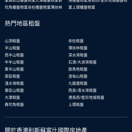
業
壽臣山樓盤物業
大潭樓盤物業
舂
灣樓盤物業
港島西/堅尼地城樓盤物
坎角樓盤物業
赤柱樓盤物業
薄扶林
業
上環樓盤物業
熱門地區租盤
山頂租盤
赤柱租盤
半山租盤
薄扶林租盤
西半山租盤
深水灣租盤
中半山租盤
石澳/大浪灣租盤
東半山租盤
跑馬地租盤
南區租盤
渣甸山租盤
淺水灣租盤
九龍塘租盤
壽臣山租盤
西貢/清水灣租盤
大潭租盤
港島西/堅尼地城租盤
舂坎角租盤
上環租盤
關於香港利斯蘇富比國際房地產