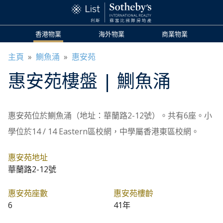
香港物業
海外物業
商業物業
主頁
»
鰂魚涌
»
惠安苑
惠安苑
樓盤
| 鰂魚涌
惠安苑位於鰂魚涌（地址：華蘭路2-12號）。共有6座。小
學位於14 / 14 Eastern區校網，中學屬香港東區校網。
惠安苑地址
華蘭路2-12號
惠安苑座數
惠安苑樓齡
6
41年