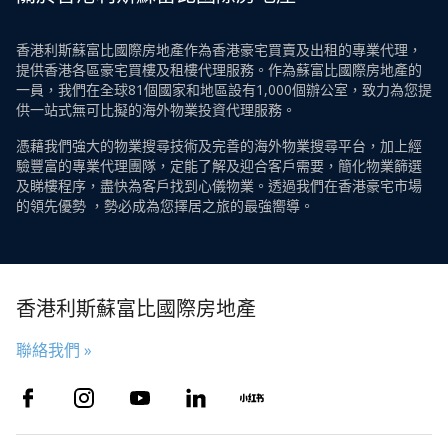
香港利斯蘇富比國際房地產作為香港豪宅買賣及出租的專業代理，
提供香港各區豪宅買樓及租樓代理服務。作為蘇富比國際房地產的
一員，我們在全球81個國家和地區設有1,000個辦公室，致力為您提
供一站式無可比擬的海外物業投資代理服務。
憑藉我們強大的物業搜尋技術及完善的海外物業搜尋平台，加上經
驗豐富的專業代理團隊，定能了解及迎合客戶需要，簡化物業篩選
及睇樓程序，盡快為客戶找到心儀物業。透過我們在香港豪宅市場
的領先優勢 ，勢必成為您擇居之旅的最強嚮導。
香港利斯蘇富比國際房地產
聯絡我們 »