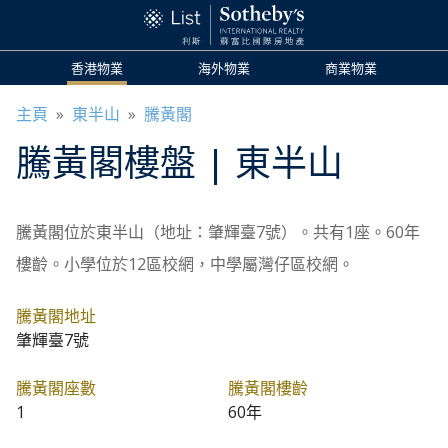
香港物業
海外物業
商業物業
主頁
»
東半山
»
騰黃閣
騰黃閣
樓盤
| 東半山
騰黃閣位於東半山（地址：肇輝臺7號）。共有1座。60年
樓齡。小學位於12區校網，中學屬灣仔區校網。
騰黃閣地址
肇輝臺7號
騰黃閣座數
騰黃閣樓齡
1
60年