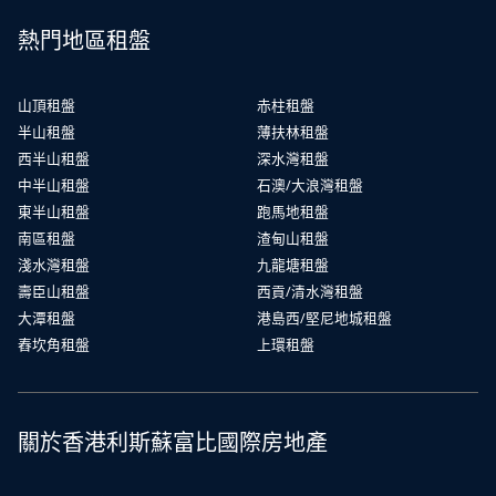
熱門地區租盤
山頂租盤
赤柱租盤
半山租盤
薄扶林租盤
西半山租盤
深水灣租盤
中半山租盤
石澳/大浪灣租盤
東半山租盤
跑馬地租盤
南區租盤
渣甸山租盤
淺水灣租盤
九龍塘租盤
壽臣山租盤
西貢/清水灣租盤
大潭租盤
港島西/堅尼地城租盤
舂坎角租盤
上環租盤
關於香港利斯蘇富比國際房地產