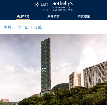
香港物業
海外物業
商業物業
主頁
»
東半山
»
御峰