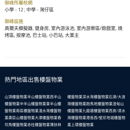
御峰所屬校網
小學 - 12 ; 中學 - 灣仔區
御峰設施
高爾夫模擬器, 健身房, 室內游泳池, 室內游樂區/遊戲室, 燒
烤區, 按摩池, 巴士站, 小巴站, 大業主
熱門地區出售樓盤物業
山頂樓盤物業
半山樓盤物業
西半山
樓盤物業
深水灣樓盤物業
石澳/大浪
樓盤物業
中半山樓盤物業
東半山樓
灣樓盤物業
跑馬地樓盤物業
渣甸山
盤物業
南區樓盤物業
淺水灣樓盤物
樓盤物業
九龍塘樓盤物業
西貢/清水
業
壽臣山樓盤物業
大潭樓盤物業
舂
灣樓盤物業
港島西/堅尼地城樓盤物
坎角樓盤物業
赤柱樓盤物業
薄扶林
業
上環樓盤物業