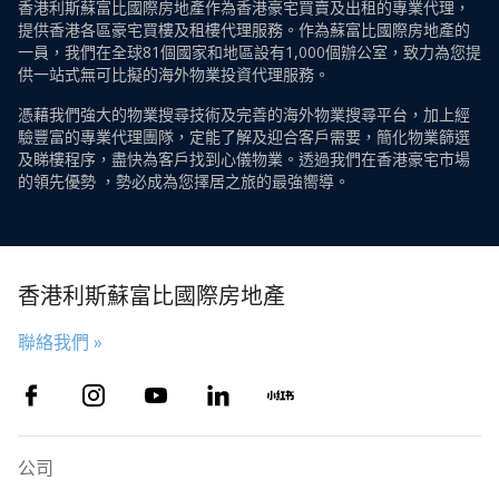
香港利斯蘇富比國際房地產作為香港豪宅買賣及出租的專業代理，
提供香港各區豪宅買樓及租樓代理服務。作為蘇富比國際房地產的
一員，我們在全球81個國家和地區設有1,000個辦公室，致力為您提
供一站式無可比擬的海外物業投資代理服務。
憑藉我們強大的物業搜尋技術及完善的海外物業搜尋平台，加上經
驗豐富的專業代理團隊，定能了解及迎合客戶需要，簡化物業篩選
及睇樓程序，盡快為客戶找到心儀物業。透過我們在香港豪宅市場
的領先優勢 ，勢必成為您擇居之旅的最強嚮導。
香港利斯蘇富比國際房地產
聯絡我們 »
公司