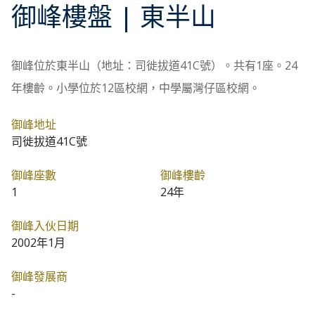
御峰
樓盤
| 東半山
御峰位於東半山（地址：司徙拔道41C號）。共有1座。24
年樓齡。小學位於12區校網，中學屬灣仔區校網。
御峰地址
司徙拔道41C號
御峰座數
御峰樓齡
1
24年
御峰入伙日期
2002年1月
御峰發展商
-