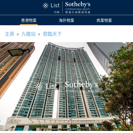
香港物業
海外物業
商業物業
主頁
»
九龍站
»
君臨天下