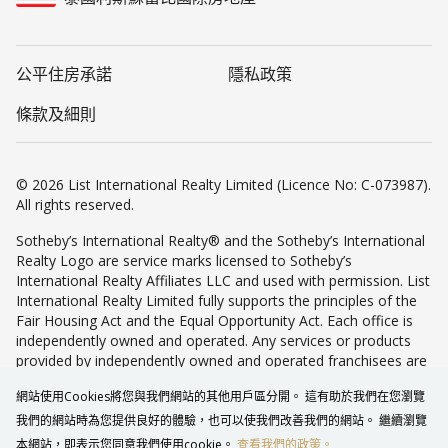
公平住房承諾
隱私政策
條款及細則
© 2026 List International Realty Limited (Licence No: C-073987).
All rights reserved.
Sotheby’s International Realty® and the Sotheby’s International
Realty Logo are service marks licensed to Sotheby’s
International Realty Affiliates LLC and used with permission. List
International Realty Limited fully supports the principles of the
Fair Housing Act and the Equal Opportunity Act. Each office is
independently owned and operated. Any services or products
provided by independently owned and operated franchisees are
not provided by, affiliated with or related to Sotheby’s
網站使用Cookies將您與我們網站的其他用戶區分開。 這有助於我們在您瀏覽
International Realty Affiliates LLC nor any of its affiliated
companies.
我們的網站時為您提供良好的體驗，也可以使我們改善我們的網站。 繼續瀏覽
本網站，即表示您同意我們使用cookie。
查看我們的政策。