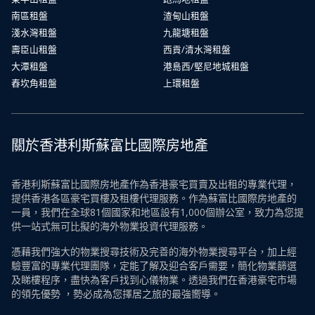
南區租盤
渣甸山租盤
淺水灣租盤
九龍塘租盤
壽臣山租盤
西貢/清水灣租盤
大潭租盤
港島西/堅尼地城租盤
舂坎角租盤
上環租盤
關於香港利斯蘇富比國際房地產
香港利斯蘇富比國際房地產作為香港豪宅買賣及出租的專業代理，
提供香港各區豪宅買樓及租樓代理服務。作為蘇富比國際房地產的
一員，我們在全球81個國家和地區設有1,000個辦公室，致力為您提
供一站式無可比擬的海外物業投資代理服務。
憑藉我們強大的物業搜尋技術及完善的海外物業搜尋平台，加上經
驗豐富的專業代理團隊，定能了解及迎合客戶需要，簡化物業篩選
及睇樓程序，盡快為客戶找到心儀物業。透過我們在香港豪宅市場
的領先優勢 ，勢必成為您擇居之旅的最強嚮導。