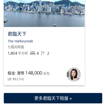
君臨天下
The Harbourside
九龍站
租盤
1,804
4
2
平方呎
148,000
租金: 港幣
全包
(@ $82.04)
更多君臨天下租盤 »