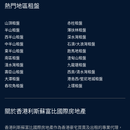
熱門地區租盤
山頂租盤
赤柱租盤
半山租盤
薄扶林租盤
西半山租盤
深水灣租盤
中半山租盤
石澳/大浪灣租盤
東半山租盤
跑馬地租盤
南區租盤
渣甸山租盤
淺水灣租盤
九龍塘租盤
壽臣山租盤
西貢/清水灣租盤
大潭租盤
港島西/堅尼地城租盤
舂坎角租盤
上環租盤
關於香港利斯蘇富比國際房地產
香港利斯蘇富比國際房地產作為香港豪宅買賣及出租的專業代理，