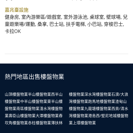
嘉兆臺設施
健身房, 室內游樂區/遊戲室, 室外游泳池, 桌球室, 壁球場, 兒
童遊樂場/運動, 桑拿, 巴士站, 扶手電梯, 小巴站, 穿梭巴士,
卡拉OK
熱門地區出售樓盤物業
山頂樓盤物業
半山樓盤物業
西半山
樓盤物業
深水灣樓盤物業
石澳/大浪
樓盤物業
中半山樓盤物業
東半山樓
灣樓盤物業
跑馬地樓盤物業
渣甸山
盤物業
南區樓盤物業
淺水灣樓盤物
樓盤物業
九龍塘樓盤物業
西貢/清水
業
壽臣山樓盤物業
大潭樓盤物業
舂
灣樓盤物業
港島西/堅尼地城樓盤物
坎角樓盤物業
赤柱樓盤物業
薄扶林
業
上環樓盤物業