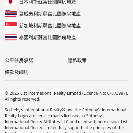
日本利斯蘇富比國際房地產
夏威夷利斯蘇富比國際房地產
新加坡利斯蘇富比國際房地產
泰國利斯蘇富比國際房地產
公平住房承諾
隱私政策
條款及細則
© 2026 List International Realty Limited (Licence No: C-073987).
All rights reserved.
Sotheby’s International Realty® and the Sotheby’s International
Realty Logo are service marks licensed to Sotheby’s
International Realty Affiliates LLC and used with permission. List
International Realty Limited fully supports the principles of the