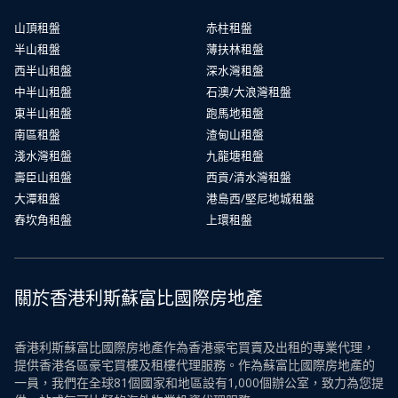
山頂租盤
赤柱租盤
半山租盤
薄扶林租盤
西半山租盤
深水灣租盤
中半山租盤
石澳/大浪灣租盤
東半山租盤
跑馬地租盤
南區租盤
渣甸山租盤
淺水灣租盤
九龍塘租盤
壽臣山租盤
西貢/清水灣租盤
大潭租盤
港島西/堅尼地城租盤
舂坎角租盤
上環租盤
關於香港利斯蘇富比國際房地產
香港利斯蘇富比國際房地產作為香港豪宅買賣及出租的專業代理，
提供香港各區豪宅買樓及租樓代理服務。作為蘇富比國際房地產的
一員，我們在全球81個國家和地區設有1,000個辦公室，致力為您提