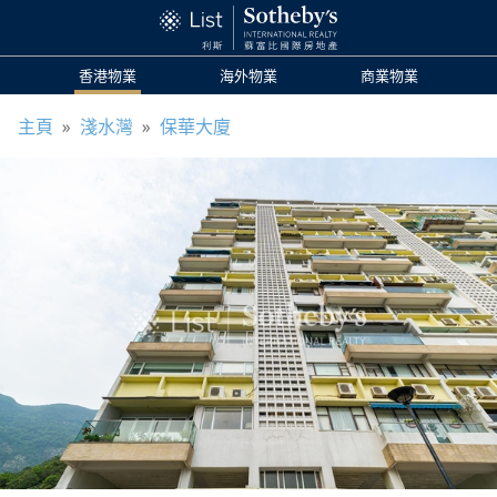
香港物業
海外物業
商業物業
主頁
»
淺水灣
»
保華大廈