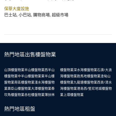
保華大廈設施
巴士站, 小巴站, 購物商場, 超級市場
熱門地區出售樓盤物業
山頂樓盤物業
半山樓盤物業
西半山
樓盤物業
深水灣樓盤物業
石澳/大浪
樓盤物業
中半山樓盤物業
東半山樓
灣樓盤物業
跑馬地樓盤物業
渣甸山
盤物業
南區樓盤物業
淺水灣樓盤物
樓盤物業
九龍塘樓盤物業
西貢/清水
業
壽臣山樓盤物業
大潭樓盤物業
舂
灣樓盤物業
港島西/堅尼地城樓盤物
坎角樓盤物業
赤柱樓盤物業
薄扶林
業
上環樓盤物業
熱門地區租盤