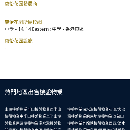
康怡花園發展商
-
康怡花園所屬校網
小學 - 14, 14 Eastern ; 中學 - 香港東區
康怡花園設施
-
熱門地區出售樓盤物業
山頂樓盤物業
半山樓盤物業
西半山
樓盤物業
深水灣樓盤物業
石澳/大浪
樓盤物業
中半山樓盤物業
東半山樓
灣樓盤物業
跑馬地樓盤物業
渣甸山
盤物業
南區樓盤物業
淺水灣樓盤物
樓盤物業
九龍塘樓盤物業
西貢/清水