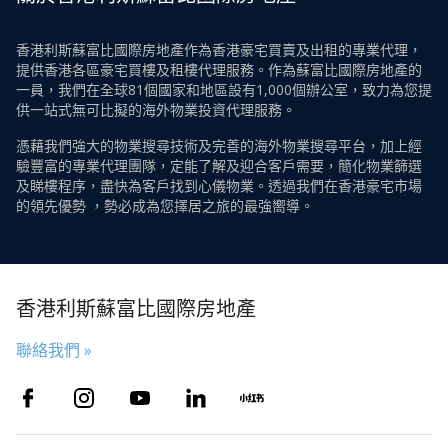
香港利斯蘇富比國際房地產作為香港豪宅買賣及出租的專業代理，
提供香港各區豪宅買樓及租樓代理服務。作為蘇富比國際房地產的
一員，我們在全球81個國家和地區設有1,000個辦公室，致力為您提
供一站式無可比擬的海外物業投資代理服務。
憑藉我們強大的物業搜尋技術及完善的海外物業搜尋平台，加上經
驗豐富的專業代理團隊，定能了解及迎合客戶需要，簡化物業篩選
及睇樓程序，盡快為客戶找到心儀物業。透過我們在香港豪宅市場
的領先優勢 ，勢必成為您擇居之旅的最強嚮導。
香港利斯蘇富比國際房地產
聯絡我們 »