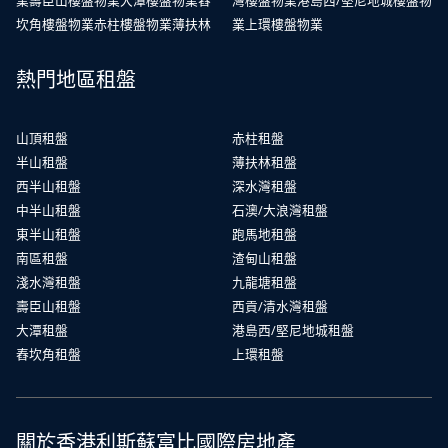
業
壽臣山樓盤物業
大潭樓盤物業
舂
灣樓盤物業
港島西/堅尼地城樓盤物
坎角樓盤物業
赤柱樓盤物業
薄扶林
業
上環樓盤物業
熱門地區租盤
山頂租盤
赤柱租盤
半山租盤
薄扶林租盤
西半山租盤
深水灣租盤
中半山租盤
石澳/大浪灣租盤
東半山租盤
跑馬地租盤
南區租盤
渣甸山租盤
淺水灣租盤
九龍塘租盤
壽臣山租盤
西貢/清水灣租盤
大潭租盤
港島西/堅尼地城租盤
舂坎角租盤
上環租盤
關於香港利斯蘇富比國際房地產