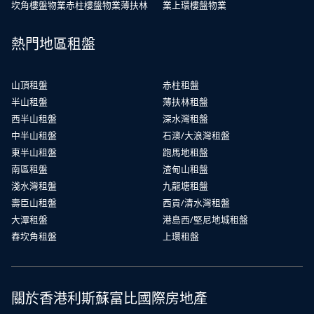
坎角樓盤物業
赤柱樓盤物業
薄扶林
業
上環樓盤物業
熱門地區租盤
山頂租盤
赤柱租盤
半山租盤
薄扶林租盤
西半山租盤
深水灣租盤
中半山租盤
石澳/大浪灣租盤
東半山租盤
跑馬地租盤
南區租盤
渣甸山租盤
淺水灣租盤
九龍塘租盤
壽臣山租盤
西貢/清水灣租盤
大潭租盤
港島西/堅尼地城租盤
舂坎角租盤
上環租盤
關於香港利斯蘇富比國際房地產