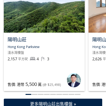
陽明山莊
陽明
Hong Kong Parkview
Hong Ko
淺水灣
樓盤
淺水灣
樓
2,157
4
3
2,626
平方呎
5,500
售價: 港幣
萬
售價: 
(@ $25,498)
更多陽明山莊出售樓盤 »