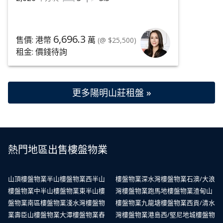
6,696.3
售價: 港幣
萬
(@ $25,500)
租金: 價錢待詢
更多陽明山莊租盤 »
熱門地區出售樓盤物業
山頂樓盤物業
半山樓盤物業
西半山
樓盤物業
深水灣樓盤物業
石澳/大浪
樓盤物業
中半山樓盤物業
東半山樓
灣樓盤物業
跑馬地樓盤物業
渣甸山
盤物業
南區樓盤物業
淺水灣樓盤物
樓盤物業
九龍塘樓盤物業
西貢/清水
業
壽臣山樓盤物業
大潭樓盤物業
舂
灣樓盤物業
港島西/堅尼地城樓盤物