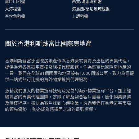
壽臣山租盤
西貢/清水灣租盤
大潭租盤
港島西/堅尼地城租盤
舂坎角租盤
上環租盤
關於香港利斯蘇富比國際房地產
香港利斯蘇富比國際房地產作為香港豪宅買賣及出租的專業代理，
提供香港各區豪宅買樓及租樓代理服務。作為蘇富比國際房地產的
一員，我們在全球81個國家和地區設有1,000個辦公室，致力為您提
供一站式無可比擬的海外物業投資代理服務。
憑藉我們強大的物業搜尋技術及完善的海外物業搜尋平台，加上經
驗豐富的專業代理團隊，定能了解及迎合客戶需要，簡化物業篩選
及睇樓程序，盡快為客戶找到心儀物業。透過我們在香港豪宅市場
的領先優勢 ，勢必成為您擇居之旅的最強嚮導。