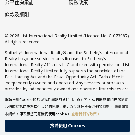
公平住房承諾
隱私政策
條款及細則
© 2026 List International Realty Limited (Licence No: C-073987).
All rights reserved.
Sotheby’s International Realty® and the Sotheby’s International
Realty Logo are service marks licensed to Sotheby’s
International Realty Affiliates LLC and used with permission. List
International Realty Limited fully supports the principles of the
Fair Housing Act and the Equal Opportunity Act. Each office is
independently owned and operated. Any services or products
provided by independently owned and operated franchisees are
not provided by, affiliated with or related to Sotheby’s
網站使用Cookies將您與我們網站的其他用戶區分開。 這有助於我們在您瀏覽
International Realty Affiliates LLC nor any of its affiliated
companies.
我們的網站時為您提供良好的體驗，也可以使我們改善我們的網站。 繼續瀏覽
本網站，即表示您同意我們使用cookie。
查看我們的政策。
接受使⽤ Cookies
致電查詢
WHATSAPP
返回最上