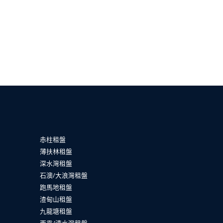
赤柱租盤
薄扶林租盤
深水灣租盤
石澳/大浪灣租盤
跑馬地租盤
渣甸山租盤
九龍塘租盤
西貢/清水灣租盤