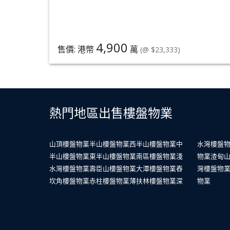
4,900
售價: 港幣
萬
(@ $23,333)
熱門地區出售樓盤物業
山頂樓盤物業
半山樓盤物業
西半山樓盤物業
中
水灣樓盤
半山樓盤物業
東半山樓盤物業
南區樓盤物業
淺
物業
渣甸
水灣樓盤物業
壽臣山樓盤物業
大潭樓盤物業
舂
灣樓盤物
坎角樓盤物業
赤柱樓盤物業
薄扶林樓盤物業
深
物業