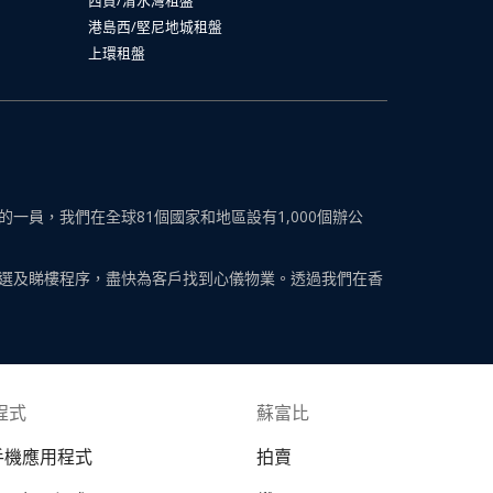
港島西/堅尼地城租盤
上環租盤
員，我們在全球81個國家和地區設有1,000個辦公
選及睇樓程序，盡快為客戶找到心儀物業。透過我們在香
程式
蘇富比
 手機應用程式
拍賣