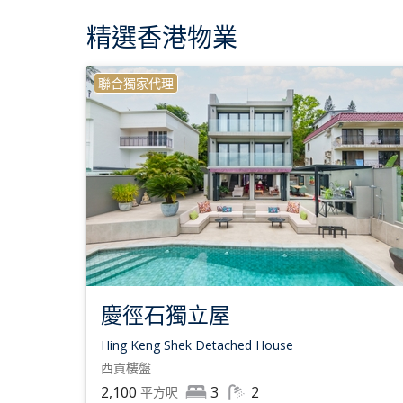
精選香港物業
聯合獨家代理
慶徑石獨立屋
Hing Keng Shek Detached House
西貢
樓盤
2,100
3
2
平方呎