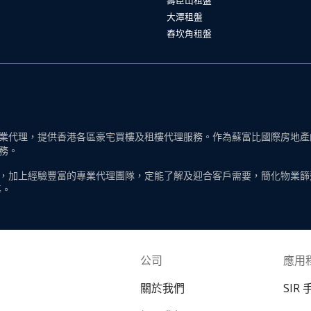
大潭租盤
舂坎角租盤
代理，提供香港各區豪宅買樓及租樓代理服務。作為蘇富比國際房地產的一
務。
，加上經驗豐富的專業代理團隊，定能了解及迎合客戶需要，簡化物業篩
導。
公司
應用
關於我們
SIR