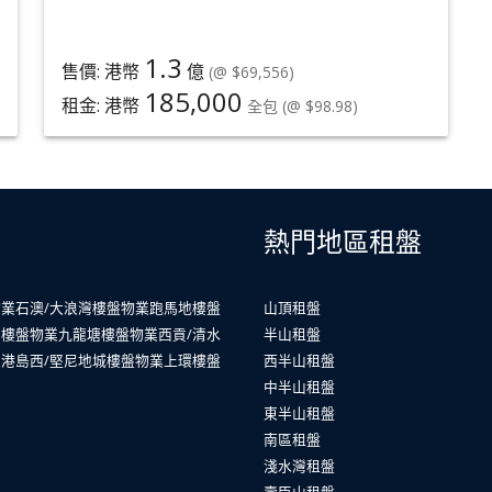
1.3
售價: 港幣
億
(@ $69,556)
185,000
租金: 港幣
全包
(@ $98.98)
熱門地區租盤
物業
石澳/大浪灣樓盤物業
跑馬地樓盤
山頂租盤
山樓盤物業
九龍塘樓盤物業
西貢/清水
半山租盤
業
港島西/堅尼地城樓盤物業
上環樓盤
西半山租盤
中半山租盤
東半山租盤
南區租盤
淺水灣租盤
壽臣山租盤