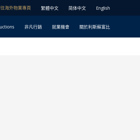
前往海外物業專⾴
䌓體中文
简体中⽂
English
uctions
⾮凡⾏銷
就業機會
關於利斯蘇富比