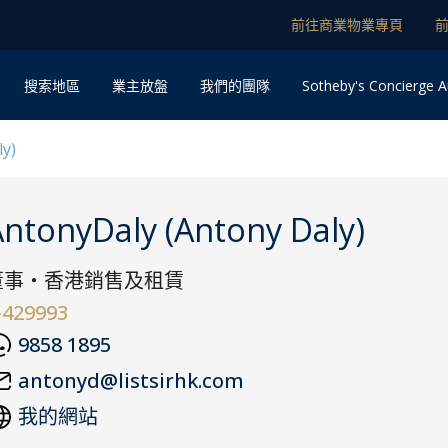
前往商業物業專頁
Sotheby's Concierge A
搜索地區
業主放盤
我們的團隊
y)
ntonyDaly (Antony Daly)
董事・香港銷售及租賃
-429993
9858 1895
antonyd@listsirhk.com
我的網站