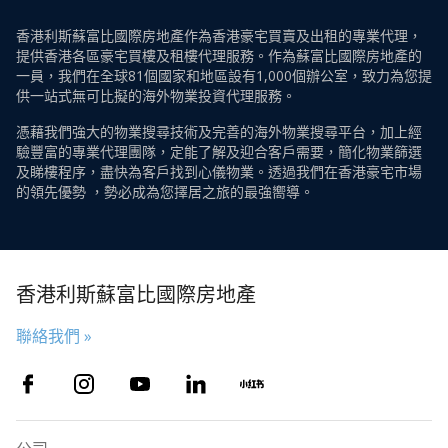
香港利斯蘇富比國際房地產作為香港豪宅買賣及出租的專業代理，
提供香港各區豪宅買樓及租樓代理服務。作為蘇富比國際房地產的
一員，我們在全球81個國家和地區設有1,000個辦公室，致力為您提
供一站式無可比擬的海外物業投資代理服務。
憑藉我們強大的物業搜尋技術及完善的海外物業搜尋平台，加上經
驗豐富的專業代理團隊，定能了解及迎合客戶需要，簡化物業篩選
及睇樓程序，盡快為客戶找到心儀物業。透過我們在香港豪宅市場
的領先優勢 ，勢必成為您擇居之旅的最強嚮導。
香港利斯蘇富比國際房地產
聯絡我們 »