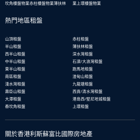
坎角樓盤物業
赤柱樓盤物業
薄扶林
業
上環樓盤物業
熱門地區租盤
山頂租盤
赤柱租盤
半山租盤
薄扶林租盤
西半山租盤
深水灣租盤
中半山租盤
石澳/大浪灣租盤
東半山租盤
跑馬地租盤
南區租盤
渣甸山租盤
淺水灣租盤
九龍塘租盤
壽臣山租盤
西貢/清水灣租盤
大潭租盤
港島西/堅尼地城租盤
舂坎角租盤
上環租盤
關於香港利斯蘇富比國際房地產