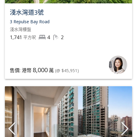
淺水灣道3號
3 Repulse Bay Road
淺水灣
樓盤
1,741
4
2
平方呎
8,000
售價: 港幣
萬
(@ $45,951)