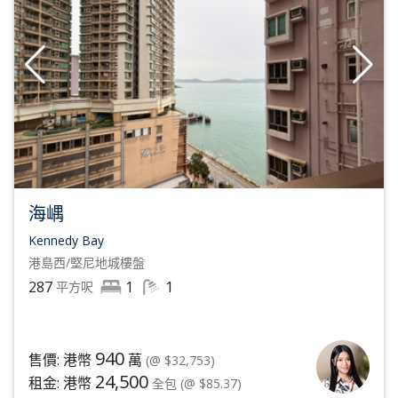
海嵎
Kennedy Bay
港島西/堅尼地城
樓盤
287
1
1
平方呎
940
售價: 港幣
萬
(@ $32,753)
24,500
租金: 港幣
全包
(@ $85.37)