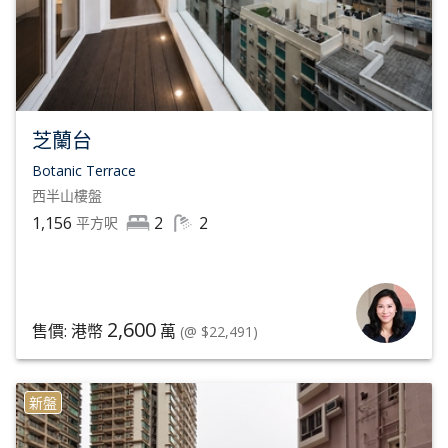
芝蘭台
Botanic Terrace
西半山
樓盤
1,156
2
2
平方呎
2,600
售價: 港幣
萬
(@ $22,491)
新盤