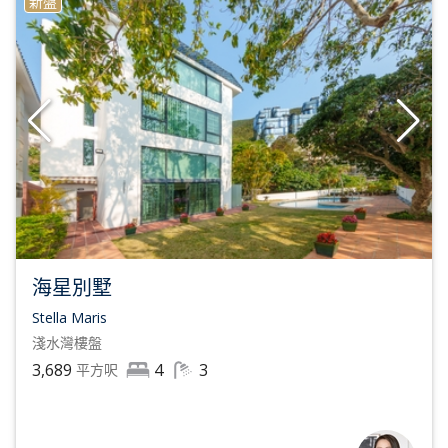
新盤
海星別墅
Stella Maris
淺水灣
樓盤
3,689
4
3
平方呎