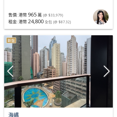
965
售價: 港幣
萬
(@ $33,979)
24,800
租金: 港幣
全包
(@ $87.32)
新盤
海嵎