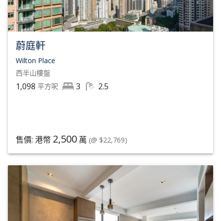
蔚庭軒
Wilton Place
西半山
樓盤
1,098
3
2.5
平方呎
2,500
售價: 港幣
萬
(@ $22,769)