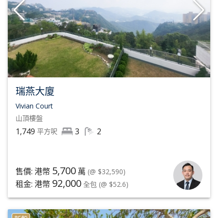
瑞燕大廈
Vivian Court
山頂
樓盤
1,749
3
2
平方呎
5,700
售價: 港幣
萬
(@ $32,590)
92,000
租金: 港幣
全包
(@ $52.6)