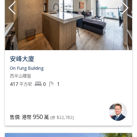
安峰大廈
On Fung Building
西半山
樓盤
417
0
1
平方呎
950
售價: 港幣
萬
(@ $22,782)