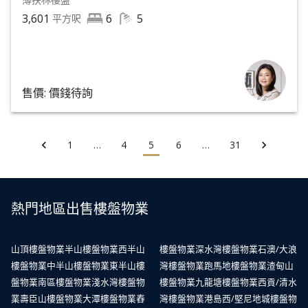
3,601
6
5
平方呎
售價: 價錢待詢
1
…
4
5
6
…
31
熱門地區出售樓盤物業
山頂樓盤物業
半山樓盤物業
西半山
樓盤物業
深水灣樓盤物業
石澳/大浪
樓盤物業
中半山樓盤物業
東半山樓
灣樓盤物業
跑馬地樓盤物業
渣甸山
盤物業
南區樓盤物業
淺水灣樓盤物
樓盤物業
九龍塘樓盤物業
西貢/清水
業
壽臣山樓盤物業
大潭樓盤物業
舂
灣樓盤物業
港島西/堅尼地城樓盤物