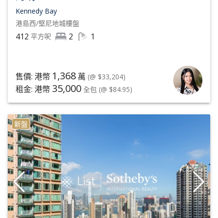
Kennedy Bay
港島西/堅尼地城
樓盤
412
2
1
平方呎
1,368
售價: 港幣
萬
(@ $33,204)
35,000
租金: 港幣
全包
(@ $84.95)
新盤