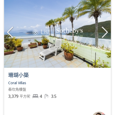
珊瑚小築
Coral Villas
舂坎角
樓盤
3,379
4
3.5
平方呎