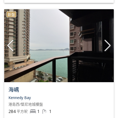
新盤
海嵎
Kennedy Bay
港島西/堅尼地城
樓盤
284
1
1
平方呎