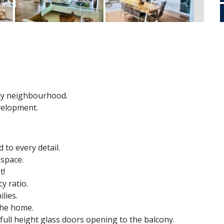
dly neighbourhood.
velopment.
 to every detail.
 space.
t!
y ratio.
lies.
the home.
full height glass doors opening to the balcony.