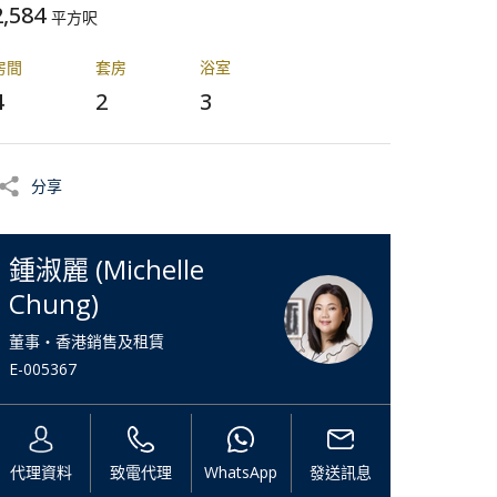
2,584
平方呎
房間
套房
浴室
4
2
3
分享
鍾淑麗 (Michelle
Chung)
董事・香港銷售及租賃
E-005367
代理資料
致電代理
WhatsApp
發送訊息