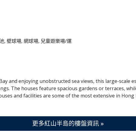
, 壁球場, 網球場, 兒童遊樂場/運
 Bay and enjoying unobstructed sea views, this large-scale 
dings. The houses feature spacious gardens or terraces, whi
ouses and facilities are some of the most extensive in Hong
更多紅山半島的樓盤資訊 »