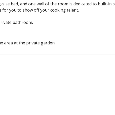
ze bed, and one wall of the room is dedicated to built-in s
e for you to show off your cooking talent.
 private bathroom.
 area at the private garden.