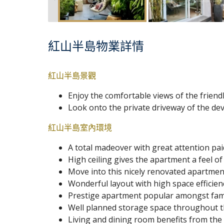
紅山半島物業詳情
紅山半島景觀
Enjoy the comfortable views of the frien
Look onto the private driveway of the de
紅山半島室內環境
A total madeover with great attention paid
High ceiling gives the apartment a feel of
Move into this nicely renovated apartmen
Wonderful layout with high space efficienc
Prestige apartment popular amongst fami
Well planned storage space throughout 
Living and dining room benefits from the 