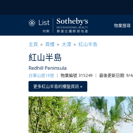
物業搜尋
主頁
»
買樓
»
大潭
»
紅山半島
紅山半島
Redhill Peninsula
白筆山道18號
｜
物業編號 315249 ｜ 最後更新日期: 9/4/
更多紅山半島的樓盤資訊 »