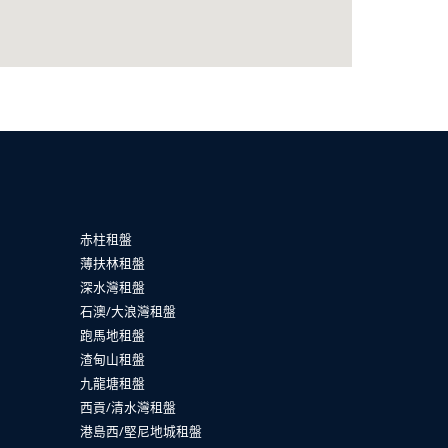
赤柱租盤
薄扶林租盤
深水灣租盤
石澳/大浪灣租盤
跑馬地租盤
渣甸山租盤
九龍塘租盤
西貢/清水灣租盤
港島西/堅尼地城租盤