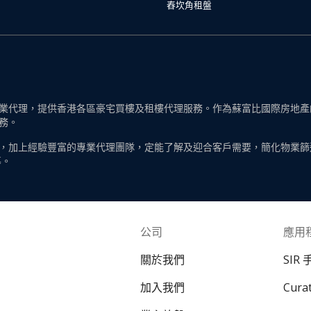
舂坎角租盤
代理，提供香港各區豪宅買樓及租樓代理服務。作為蘇富比國際房地產的一
務。
，加上經驗豐富的專業代理團隊，定能了解及迎合客戶需要，簡化物業篩
導。
公司
應用
關於我們
SIR
加入我們
Cur