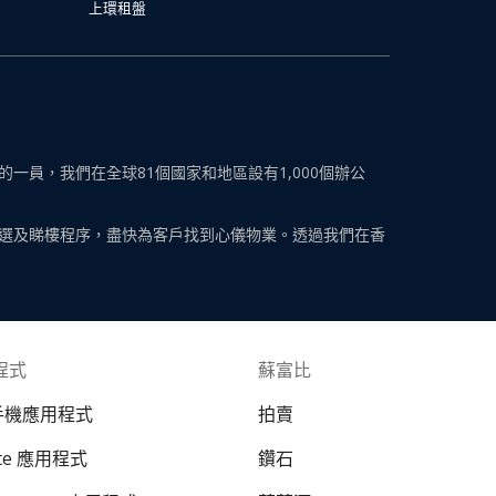
上環租盤
員，我們在全球81個國家和地區設有1,000個辦公
選及睇樓程序，盡快為客戶找到心儀物業。透過我們在香
程式
蘇富比
 手機應用程式
拍賣
ate 應用程式
鑽石