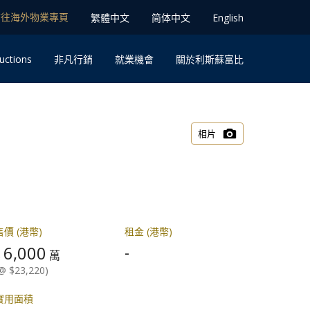
前往海外物業專⾴
䌓體中文
简体中⽂
English
uctions
⾮凡⾏銷
就業機會
關於利斯蘇富比
相片
售價 (港幣)
租金 (港幣)
6,000
-
$
萬
@ $23,220)
實用面積