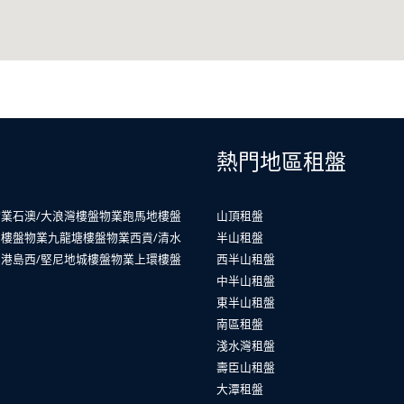
熱門地區租盤
物業
石澳/大浪灣樓盤物業
跑馬地樓盤
山頂租盤
山樓盤物業
九龍塘樓盤物業
西貢/清水
半山租盤
業
港島西/堅尼地城樓盤物業
上環樓盤
西半山租盤
中半山租盤
東半山租盤
南區租盤
淺水灣租盤
壽臣山租盤
大潭租盤