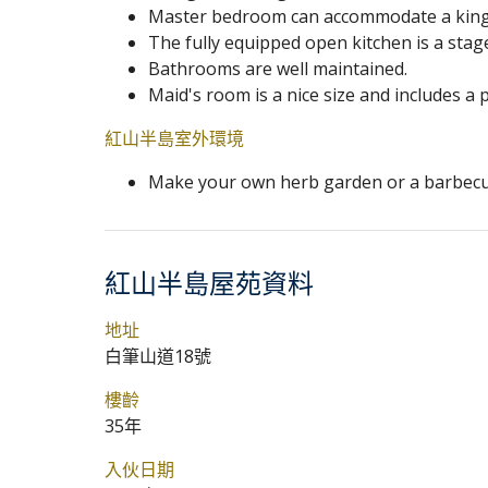
Master bedroom can accommodate a king-si
The fully equipped open kitchen is a stag
Bathrooms are well maintained.
Maid's room is a nice size and includes a
紅山半島室外環境
Make your own herb garden or a barbecue
紅山半島屋苑資料
地址
白筆山道18號
樓齡
35年
入伙日期