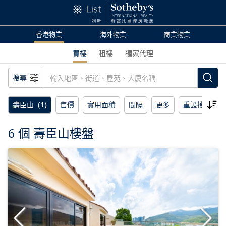
香港物業
海外物業
商業物業
買樓
租樓
獨家代理
搜尋
壽臣山
(1)
售價
實用面積
間隔
更多
重設搜尋
6 個 壽臣山樓盤