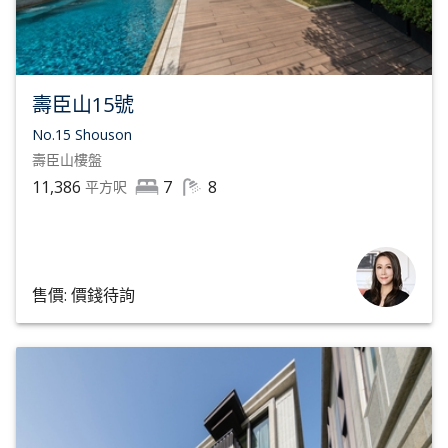
壽臣山15號
No.15 Shouson
壽臣山
樓盤
11,386
7
8
平方呎
售價: 價錢待詢