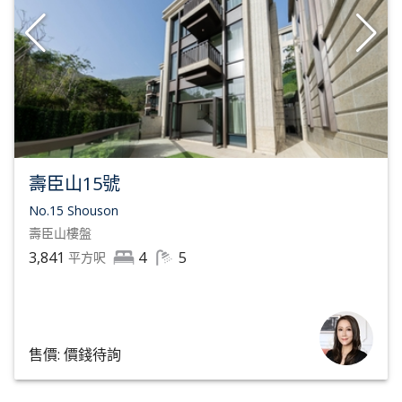
壽臣山15號
No.15 Shouson
壽臣山
樓盤
3,841
4
5
平方呎
售價: 價錢待詢