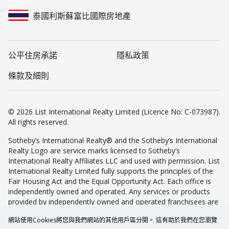
泰國利斯蘇富比國際房地產
公平住房承諾
隱私政策
條款及細則
© 2026 List International Realty Limited (Licence No: C-073987).
All rights reserved.
Sotheby’s International Realty® and the Sotheby’s International
Realty Logo are service marks licensed to Sotheby’s
International Realty Affiliates LLC and used with permission. List
International Realty Limited fully supports the principles of the
Fair Housing Act and the Equal Opportunity Act. Each office is
independently owned and operated. Any services or products
provided by independently owned and operated franchisees are
not provided by, affiliated with or related to Sotheby’s
網站使用Cookies將您與我們網站的其他用戶區分開。 這有助於我們在您瀏覽
International Realty Affiliates LLC nor any of its affiliated