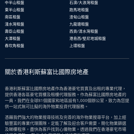
中半山租盤
石澳/大浪灣租盤
東半山租盤
跑馬地租盤
南區租盤
渣甸山租盤
淺水灣租盤
九龍塘租盤
壽臣山租盤
西貢/清水灣租盤
大潭租盤
港島西/堅尼地城租盤
舂坎角租盤
上環租盤
關於香港利斯蘇富比國際房地產
香港利斯蘇富比國際房地產作為香港豪宅買賣及出租的專業代理，
提供香港各區豪宅買樓及租樓代理服務。作為蘇富比國際房地產的
一員，我們在全球81個國家和地區設有1,000個辦公室，致力為您提
供一站式無可比擬的海外物業投資代理服務。
憑藉我們強大的物業搜尋技術及完善的海外物業搜尋平台，加上經
驗豐富的專業代理團隊，定能了解及迎合客戶需要，簡化物業篩選
及睇樓程序，盡快為客戶找到心儀物業。透過我們在香港豪宅市場