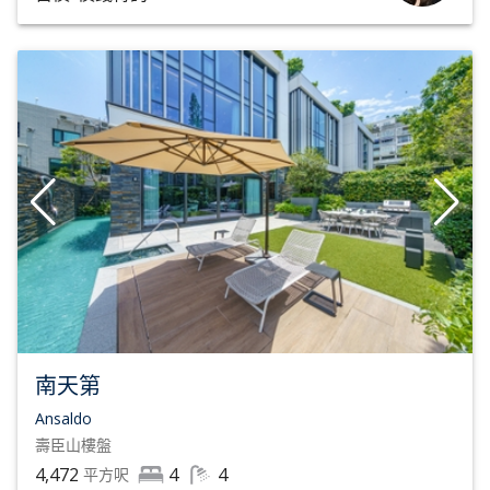
南天第
Ansaldo
壽臣山
樓盤
4,472
4
4
平方呎