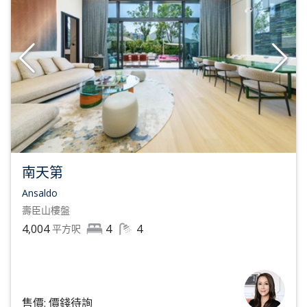
南天第
Ansaldo
壽臣山
樓盤
4,004
4
4
平方呎
售價: 價錢待詢