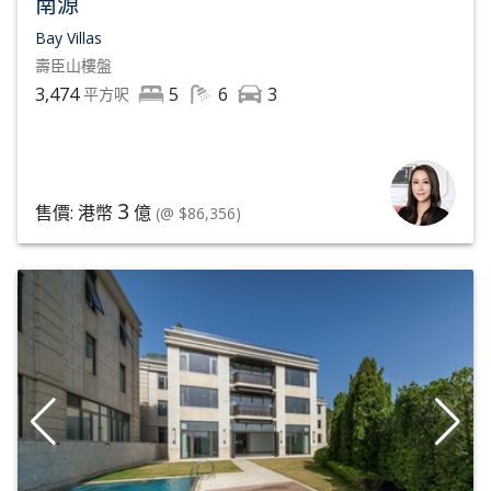
南源
Bay Villas
壽臣山
樓盤
3,474
5
6
3
平方呎
3
售價: 港幣
億
(@ $86,356)