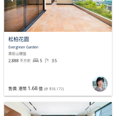
松柏花園
Evergreen Garden
壽臣山
樓盤
2,888
5
3.5
平方呎
1.68
售價: 港幣
億
(@ $58,172)