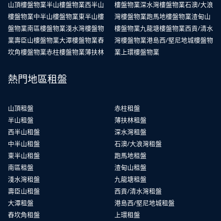
山頂樓盤物業
半山樓盤物業
西半山
樓盤物業
深水灣樓盤物業
石澳/大浪
樓盤物業
中半山樓盤物業
東半山樓
灣樓盤物業
跑馬地樓盤物業
渣甸山
盤物業
南區樓盤物業
淺水灣樓盤物
樓盤物業
九龍塘樓盤物業
西貢/清水
業
壽臣山樓盤物業
大潭樓盤物業
舂
灣樓盤物業
港島西/堅尼地城樓盤物
坎角樓盤物業
赤柱樓盤物業
薄扶林
業
上環樓盤物業
熱門地區租盤
山頂租盤
赤柱租盤
半山租盤
薄扶林租盤
西半山租盤
深水灣租盤
中半山租盤
石澳/大浪灣租盤
東半山租盤
跑馬地租盤
南區租盤
渣甸山租盤
淺水灣租盤
九龍塘租盤
壽臣山租盤
西貢/清水灣租盤
大潭租盤
港島西/堅尼地城租盤
舂坎角租盤
上環租盤