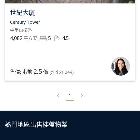
世紀大廈
Century Tower
中半山
樓盤
4,082
5
4.5
平方呎
2.5
售價: 港幣
億
(@ $61,244)
1
熱門地區出售樓盤物業