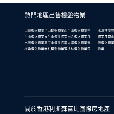
熱門地區出售樓盤物業
山頂樓盤物業
半山樓盤物業
西半山樓盤物業
中
水灣樓盤
半山樓盤物業
東半山樓盤物業
南區樓盤物業
淺
物業
渣甸
水灣樓盤物業
壽臣山樓盤物業
大潭樓盤物業
舂
灣樓盤物
坎角樓盤物業
赤柱樓盤物業
薄扶林樓盤物業
深
物業
關於香港利斯蘇富比國際房地產