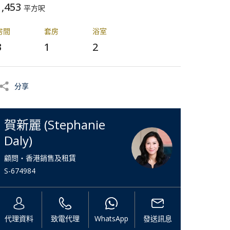
1,453
平方呎
房間
套房
浴室
3
1
2
分享
賀新麗 (Stephanie
Daly)
顧問・香港銷售及租賃
S-674984
代理資料
致電代理
WhatsApp
發送訊息