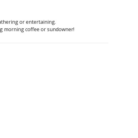
athering or entertaining.
ying morning coffee or sundowner!