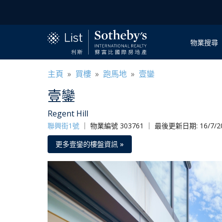
物業搜尋
主頁
»
買樓
»
跑馬地
»
壹鑾
壹鑾
Regent Hill
聯興街1號
｜
物業編號 303761 ｜ 最後更新日期: 16/7/2
更多壹鑾的樓盤資訊 »