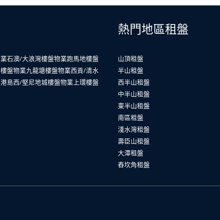
熱門地區租盤
物業
石澳/大浪灣樓盤物業
跑馬地樓盤
山頂租盤
山樓盤物業
九龍塘樓盤物業
西貢/清水
半山租盤
業
港島西/堅尼地城樓盤物業
上環樓盤
西半山租盤
中半山租盤
東半山租盤
南區租盤
淺水灣租盤
壽臣山租盤
大潭租盤
舂坎角租盤