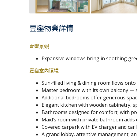
壹鑾物業詳情
壹鑾景觀
Expansive windows bring in soothing gre
壹鑾室內環境
Sun-filled living & dining room flows onto 
Master bedroom with its own balcony — a
Additional bedrooms offer generous space 
Elegant kitchen with wooden cabinetry, spa
Bathrooms designed for comfort, with pre
Maid’s room with private bathroom adds ea
Covered carpark with EV charger and car 
A grand lobby, attentive management, and 