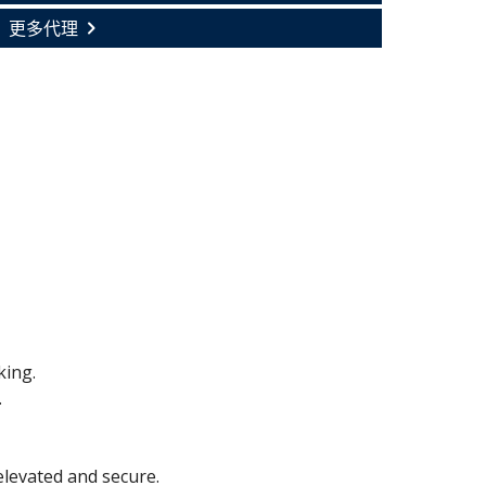
更多代理
king.
.
elevated and secure.