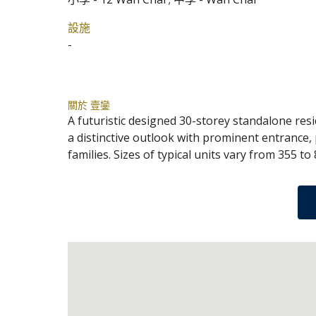
設施
-
關於 壹鑾
A futuristic designed 30-storey standalone res
a distinctive outlook with prominent entrance, p
families. Sizes of typical units vary from 355 to 