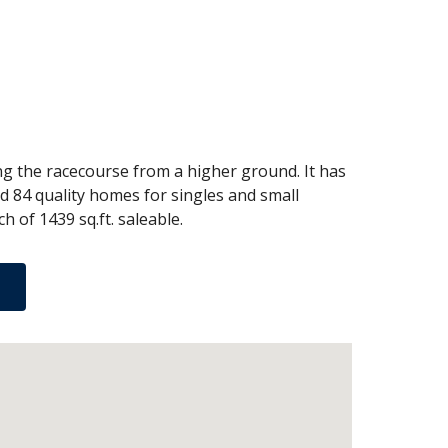
ng the racecourse from a higher ground. It has
and 84 quality homes for singles and small
ch of 1439 sq.ft. saleable.