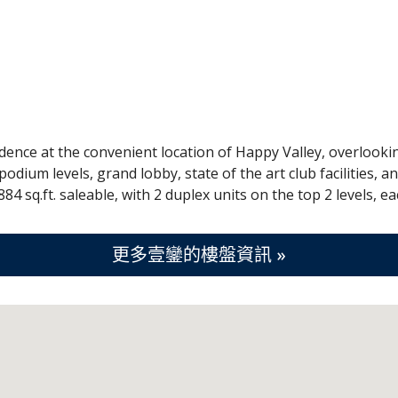
idence at the convenient location of Happy Valley, overlooki
odium levels, grand lobby, state of the art club facilities, 
884 sq.ft. saleable, with 2 duplex units on the top 2 levels, ea
更多壹鑾的樓盤資訊 »