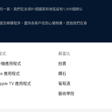
員，我們在全球81個國家和地區設有1,000個辦公
選及睇樓程序，盡快為客戶找到心儀物業。透過我們在香
程式
蘇富比
 手機應用程式
拍賣
ate 應用程式
鑽石
Apple TV 應用程式
葡萄酒
藝術學院