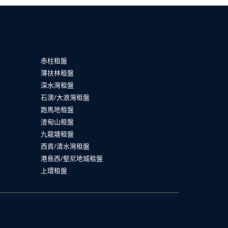
赤柱租盤
薄扶林租盤
深水灣租盤
石澳/大浪灣租盤
跑馬地租盤
渣甸山租盤
九龍塘租盤
西貢/清水灣租盤
港島西/堅尼地城租盤
上環租盤