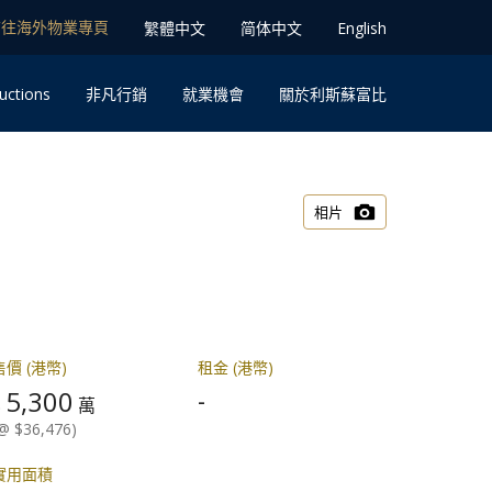
前往海外物業專⾴
䌓體中文
简体中⽂
English
uctions
⾮凡⾏銷
就業機會
關於利斯蘇富比
相片
售價 (港幣)
租金 (港幣)
5,300
-
$
萬
@ $36,476)
實用面積