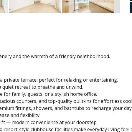
enery and the warmth of a friendly neighborhood.
a private terrace, perfect for relaxing or entertaining.
 quiet retreat to breathe and unwind.
for family, guests, or a stylish home office.
cious counters, and top-quality built-ins for effortless coo
mium fittings, showers, and bathtubs to recharge your day
se and flexibility.
lift — modern convenience at your doorstep.
resort-style clubhouse facilities make everyday living feel 