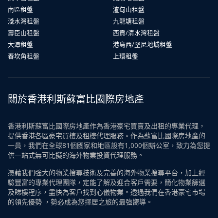
南區租盤
渣甸山租盤
淺水灣租盤
九龍塘租盤
壽臣山租盤
西貢/清水灣租盤
大潭租盤
港島西/堅尼地城租盤
舂坎角租盤
上環租盤
關於香港利斯蘇富比國際房地產
香港利斯蘇富比國際房地產作為香港豪宅買賣及出租的專業代理，
提供香港各區豪宅買樓及租樓代理服務。作為蘇富比國際房地產的
一員，我們在全球81個國家和地區設有1,000個辦公室，致力為您提
供一站式無可比擬的海外物業投資代理服務。
憑藉我們強大的物業搜尋技術及完善的海外物業搜尋平台，加上經
驗豐富的專業代理團隊，定能了解及迎合客戶需要，簡化物業篩選
及睇樓程序，盡快為客戶找到心儀物業。透過我們在香港豪宅市場
的領先優勢 ，勢必成為您擇居之旅的最強嚮導。