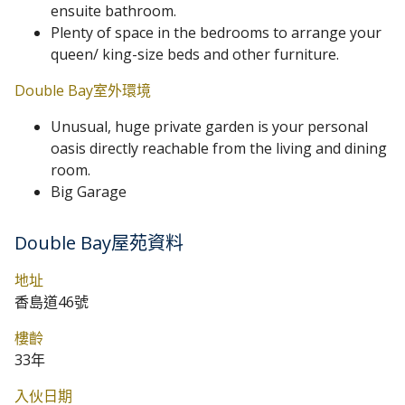
ensuite bathroom.
Plenty of space in the bedrooms to arrange your
queen/ king-size beds and other furniture.
Double Bay室外環境
Unusual, huge private garden is your personal
oasis directly reachable from the living and dining
room.
Big Garage
Double Bay屋苑資料
地址
香島道46號
樓齡
33年
入伙日期