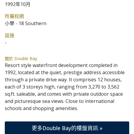
1992年10月
所屬校網
小學 - 18 Southern
設施
-
關於 Double Bay
Resort style waterfront development completed in
1992, located at the quiet, prestige address accessible
through a private drive way. It comprises 12 houses,
each of 3 storeys high, ranging from 3,270 to 3,562
sq.ft. saleable, and comes with private outdoor space
and picturesque sea views. Close to international
schools and shopping amenities.
更多Double Bay的樓盤資訊 »