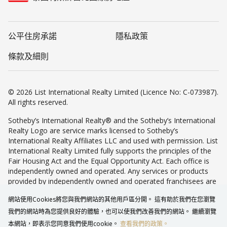
公平住房承諾
隱私政策
條款及細則
© 2026 List International Realty Limited (Licence No: C-073987).
All rights reserved.
Sotheby’s International Realty® and the Sotheby’s International
Realty Logo are service marks licensed to Sotheby’s
International Realty Affiliates LLC and used with permission. List
International Realty Limited fully supports the principles of the
Fair Housing Act and the Equal Opportunity Act. Each office is
independently owned and operated. Any services or products
provided by independently owned and operated franchisees are
not provided by, affiliated with or related to Sotheby’s
網站使用Cookies將您與我們網站的其他用戶區分開。 這有助於我們在您瀏覽
International Realty Affiliates LLC nor any of its affiliated
companies.
我們的網站時為您提供良好的體驗，也可以使我們改善我們的網站。 繼續瀏覽
本網站，即表示您同意我們使用cookie。
查看我們的政策。