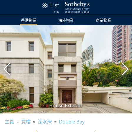
香港物業
海外物業
商業物業
主頁
»
買樓
»
深水灣
»
Double Bay