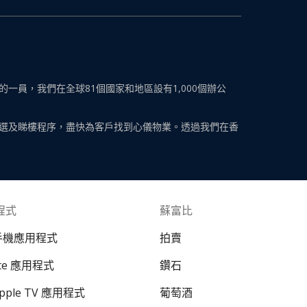
員，我們在全球81個國家和地區設有1,000個辦公
選及睇樓程序，盡快為客戶找到心儀物業。透過我們在香
程式
蘇富比
 手機應用程式
拍賣
ate 應用程式
鑽石
Apple TV 應用程式
葡萄酒