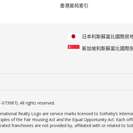
香港屋苑索引
日本利斯蘇富比國際房
新加坡利斯蘇富比國際
-073987). All rights reserved.
rnational Realty Logo are service marks licensed to Sotheby’s Internat
inciples of the Fair Housing Act and the Equal Opportunity Act. Each o
d franchisees are not provided by, affiliated with or related to Sothe