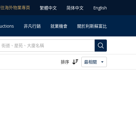
前往海外物業專⾴
䌓體中文
简体中⽂
English
uctions
⾮凡⾏銷
就業機會
關於利斯蘇富比
排序
最相關