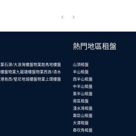
熱門地區租盤
物業
石澳/大浪灣樓盤物業
跑馬地樓盤
山頂租盤
山樓盤物業
九龍塘樓盤物業
西貢/清水
半山租盤
業
港島西/堅尼地城樓盤物業
上環樓盤
西半山租盤
中半山租盤
東半山租盤
南區租盤
淺水灣租盤
壽臣山租盤
大潭租盤
舂坎角租盤