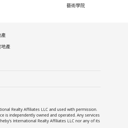
藝術學院
地產
房地產
ional Realty Affiliates LLC and used with permission.
ffice is independently owned and operated. Any services
by’s International Realty Affiliates LLC nor any of its