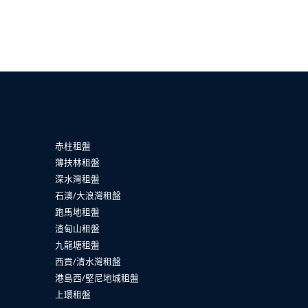
赤柱租盤
薄扶林租盤
深水灣租盤
石澳/大浪灣租盤
跑馬地租盤
渣甸山租盤
九龍塘租盤
西貢/清水灣租盤
港島西/堅尼地城租盤
上環租盤