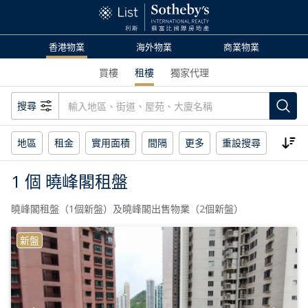
香港物業
海外物業
商業物業
買樓
租樓
獨家代理
搜尋
地區
租金
實用面積
間隔
更多
重設搜尋
1 個 曉峰閣租盤
曉峰閣租盤（1個新盤）及曉峰閣出售物業（2個新盤）
新盤