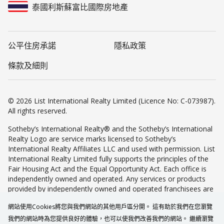
泰國利斯蘇富比國際房地產
公平住房承諾
隱私政策
條款及細則
© 2026 List International Realty Limited (Licence No: C-073987).
All rights reserved.
Sotheby’s International Realty® and the Sotheby’s International
Realty Logo are service marks licensed to Sotheby’s
International Realty Affiliates LLC and used with permission. List
International Realty Limited fully supports the principles of the
Fair Housing Act and the Equal Opportunity Act. Each office is
independently owned and operated. Any services or products
provided by independently owned and operated franchisees are
not provided by, affiliated with or related to Sotheby’s
網站使用Cookies將您與我們網站的其他用戶區分開。 這有助於我們在您瀏覽
International Realty Affiliates LLC nor any of its affiliated
companies.
我們的網站時為您提供良好的體驗，也可以使我們改善我們的網站。 繼續瀏覽