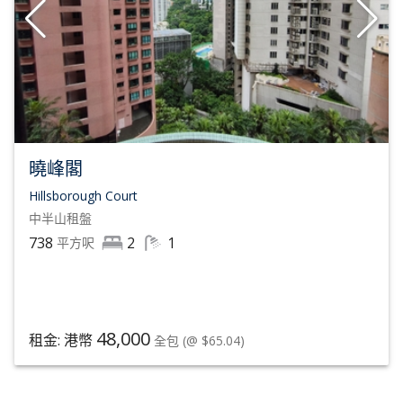
曉峰閣
Hillsborough Court
中半山
租盤
738
2
1
平方呎
48,000
租金: 港幣
全包
(@ $65.04)