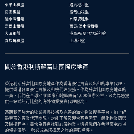
東半山租盤
跑馬地租盤
南區租盤
渣甸山租盤
淺水灣租盤
九龍塘租盤
壽臣山租盤
西貢/清水灣租盤
大潭租盤
港島西/堅尼地城租盤
舂坎角租盤
上環租盤
關於香港利斯蘇富比國際房地產
香港利斯蘇富比國際房地產作為香港豪宅買賣及出租的專業代理，
提供香港各區豪宅買樓及租樓代理服務。作為蘇富比國際房地產的
一員，我們在全球81個國家和地區設有1,000個辦公室，致力為您提
供一站式無可比擬的海外物業投資代理服務。
憑藉我們強大的物業搜尋技術及完善的海外物業搜尋平台，加上經
驗豐富的專業代理團隊，定能了解及迎合客戶需要，簡化物業篩選
及睇樓程序，盡快為客戶找到心儀物業。透過我們在香港豪宅市場
的領先優勢 ，勢必成為您擇居之旅的最強嚮導。