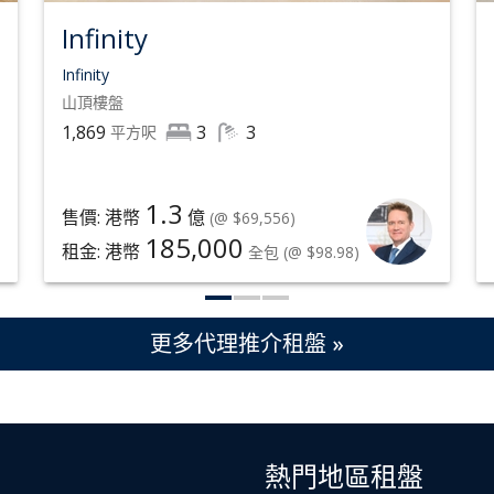
Infinity
Infinity
山頂
樓盤
1,869
3
3
平方呎
1.3
售價: 港幣
億
(@ $69,556)
185,000
租金: 港幣
全包
(@ $98.98)
更多代理推介租盤 »
熱門地區租盤