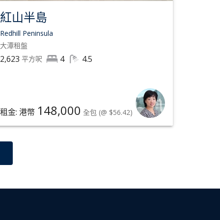
紅山半島
Redhill Peninsula
大潭
租盤
2,623
4
4.5
平方呎
148,000
租金: 港幣
全包
(@ $56.42)