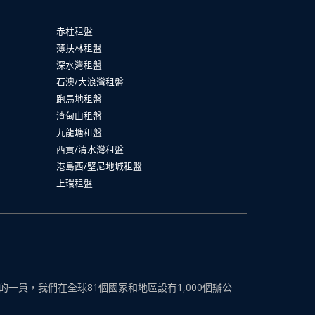
赤柱租盤
薄扶林租盤
深水灣租盤
石澳/大浪灣租盤
跑馬地租盤
渣甸山租盤
九龍塘租盤
西貢/清水灣租盤
港島西/堅尼地城租盤
上環租盤
員，我們在全球81個國家和地區設有1,000個辦公