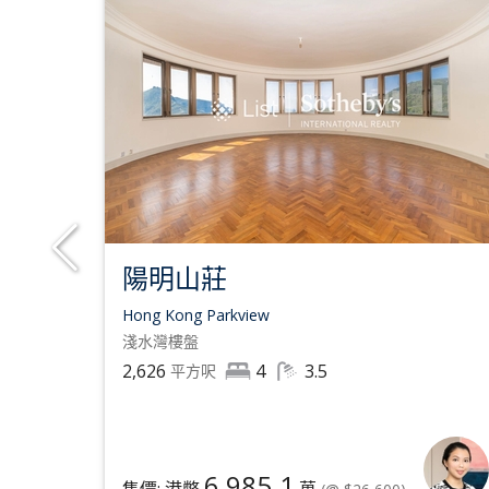
陽明山莊
Hong Kong Parkview
淺水灣
樓盤
2,626
4
3.5
平方呎
6,985.1