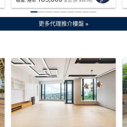
租金: 港幣
全包
(@ $98.98)
更多代理推介樓盤 »