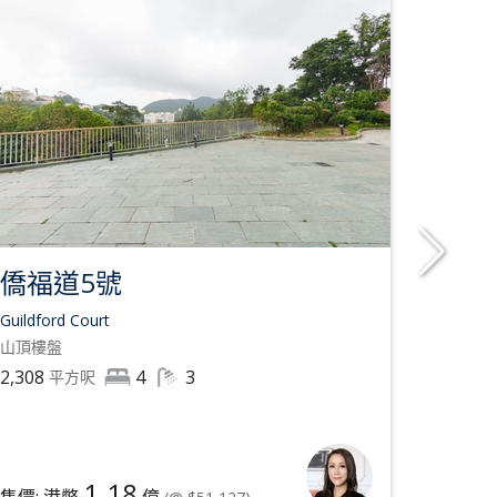
僑福道5號
陽明
Guildford Court
Hong Ko
山頂
樓盤
淺水灣
樓
2,308
4
3
2,626
平方呎
1.18