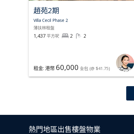
趙苑2期
Villa Cecil Phase 2
薄扶林
租盤
1,437
2
2
平方呎
60,000
租金: 港幣
全包
(@ $41.75)
熱門地區出售樓盤物業