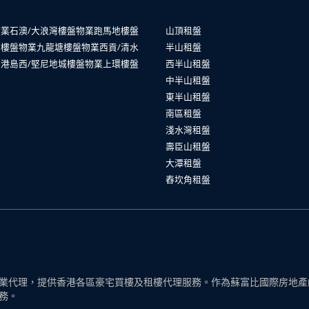
物業
石澳/大浪灣樓盤物業
跑馬地樓盤
山頂租盤
山樓盤物業
九龍塘樓盤物業
西貢/清水
半山租盤
業
港島西/堅尼地城樓盤物業
上環樓盤
西半山租盤
中半山租盤
東半山租盤
南區租盤
淺水灣租盤
壽臣山租盤
大潭租盤
舂坎角租盤
代理，提供香港各區豪宅買樓及租樓代理服務。作為蘇富比國際房地產的一
務。