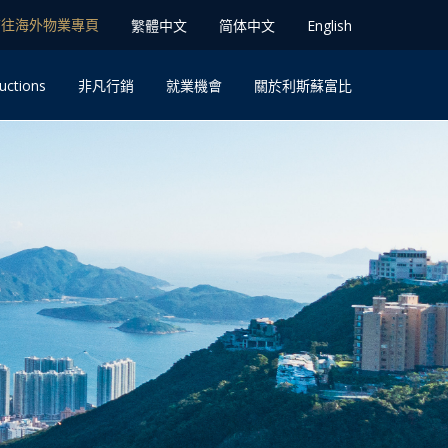
前往海外物業專⾴
䌓體中文
简体中⽂
English
uctions
⾮凡⾏銷
就業機會
關於利斯蘇富比