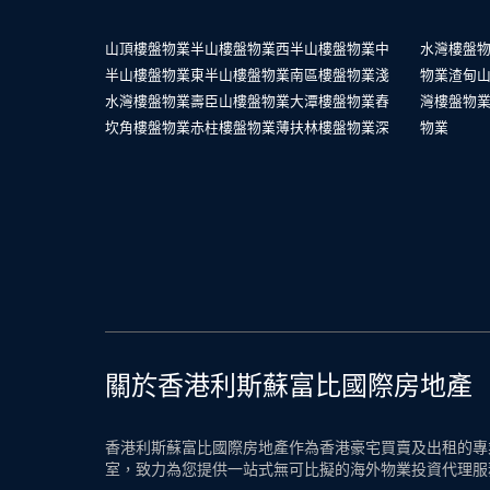
山頂樓盤物業
半山樓盤物業
西半山樓盤物業
中
水灣樓盤
半山樓盤物業
東半山樓盤物業
南區樓盤物業
淺
物業
渣甸
水灣樓盤物業
壽臣山樓盤物業
大潭樓盤物業
舂
灣樓盤物
坎角樓盤物業
赤柱樓盤物業
薄扶林樓盤物業
深
物業
關於香港利斯蘇富比國際房地產
香港利斯蘇富比國際房地產作為香港豪宅買賣及出租的專業
室，致力為您提供一站式無可比擬的海外物業投資代理服