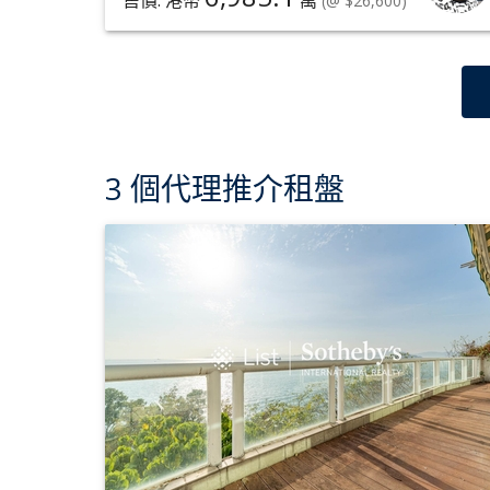
售價: 港幣
萬
(@ $26,600)
3 個代理推介租盤